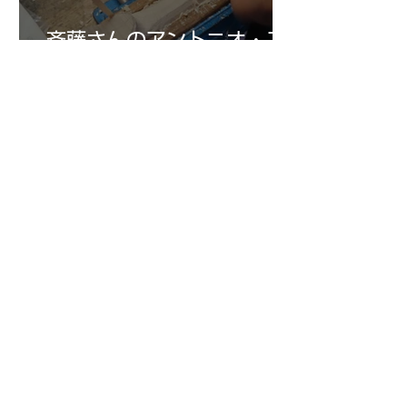
斉藤さんのアントニオ・ス
トラディヴァリ ヴァイオ
リン ”MESSIA"制作記32
7月16日
倉沢さんのグァルネリ・デ
ルジェス”KOCHANSKY"制
作記6