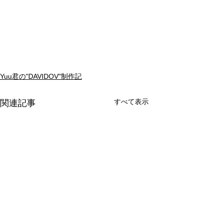
Yuu君の"DAVIDOV"制作記
すべて表示
関連記事