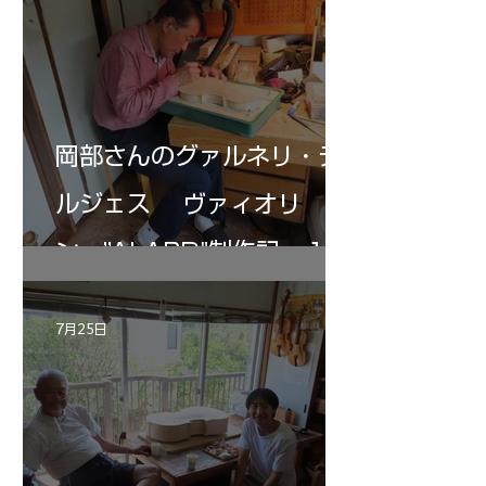
岡部さんのグァルネリ・デ
ルジェス ヴァィオリ
ン ”ALARD"制作記 １2
7月25日