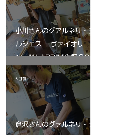
小川さんのグアルネリ・デ
ルジェス ヴァイオリ
ン ”ALARD"制作記３6
6 日前
倉沢さんのグァルネリ・デ