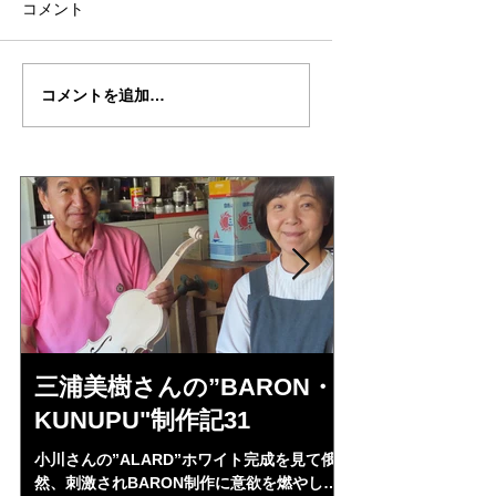
コメント
倉沢さんの”ＭＥＳＳＩ
倉沢さんの”ＭＥＳ
コメントを追加…
Ａ”完成編
Ａ”完結編
三浦美樹さんの”BARON・
小川さんの
KUNUPU"制作記31
ルジェス 
ン ”ALAR
小川さんの”ALARD”ホワイト完成を見て俄
然、刺激されBARON制作に意欲を燃やし始
あれれ！またまたエ