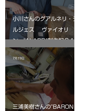
小川さんのグアルネリ・デ
ルジェス ヴァイオリ
ン ”ALARD"制作記３4
7月19日
三浦美樹さんの”BARON・