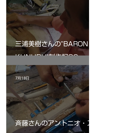
三浦美樹さんの”BARON・
KUNUPU"制作記30
7月18日
斉藤さんのアントニオ・ス