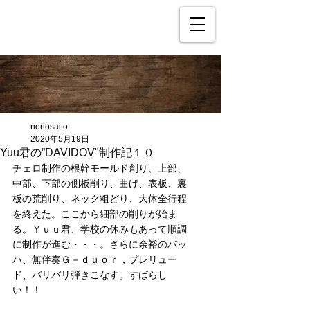
noriosaito
2020年5月19日
Yuu君の”DAVIDOV"制作記１０
チェロ制作の根幹モールド創り、上部、
中部、下部の側板削り、曲げ、表板、裏
板の荒削り、ネック粗どり、大体全行程
を終えた。ここから細部の削りが始ま
る。Ｙｕｕ君、学校の休みもあって順調
に制作が進む・・・。さらに余裕のバッ
ハ、無伴奏Ｇ－ｄｕｏｒ，プレリュー
ド、バリバリ弾きこなす。すばらし
い！！