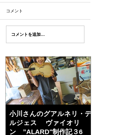
コメント
Yuu君の”ＤＡＶＩＤＯ
Yuu君の"DAVIDOV
コメントを追加…
Ｖ” 制作記２１
作記２０
小川さんのグアルネリ・デ
倉沢さんの
ルジェス ヴァイオリ
ルジェス”KO
ン ”ALARD"制作記３6
作記7