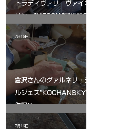
トラディヴァリ ヴァイオ
リン ”MESSIA"制作記32
7月16日
倉沢さんのグァルネリ・デ
ルジェス”KOCHANSKY"制
作記6
7月16日