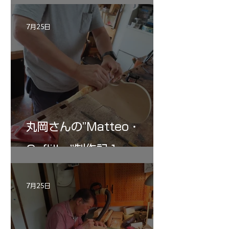
記 30
7月25日
丸岡さんの”Matteo・
Gofliller”制作記１
7月25日