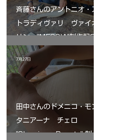
斉藤さんのアントニオ・ス
トラディヴァリ ヴァイオ
リン ”MESSIA"制作記33
7月27日
田中さんのドメニコ・モン
タニアーナ チェロ
"Sleeping・Beauty” 制作