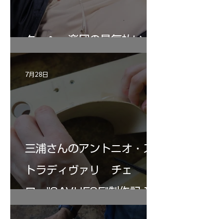
ターヘー楽団の暑気払い
7月28日
三浦さんのアントニオ・ス
トラディヴァリ チェ
ロ ”SAVUESE"制作記１2