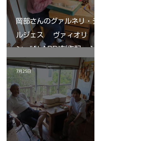
岡部さんのグァルネリ・デ
ルジェス ヴァィオリ
ン ”ALARD"制作記 １2
7月25日