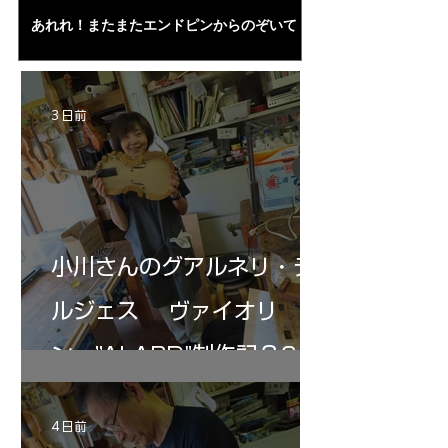
あれれ！またまたエンドピンからのぞいて
コーチャンスキー、
る・・・。発見、わずかな光が漏れてる。全
も呼ばれる、WIに
部やり直し。エンドピン脇をヤスリ、ノミ、
ンストのポール・コ
ペーパー１００゜で徹底して削る。やっと光
ある。倉沢さん徹底
が消えた。にかわで再度閉じる。消えた――
ーティカルを追及し
3 日前
の小川さんの笑顔が満開となる・・。いよい
いる。基本に神経を
よ来週からニス塗りか？
小川さんのグアルネリ・デ
ルジェス ヴァイオリ
ン ”ALARD"制作記３6
4 日前