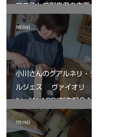
マエストロ副島君の来房
7月20日
小川さんのグアルネリ・デ
ルジェス ヴァイオリ
ン ”ALARD"制作記３4
7月19日