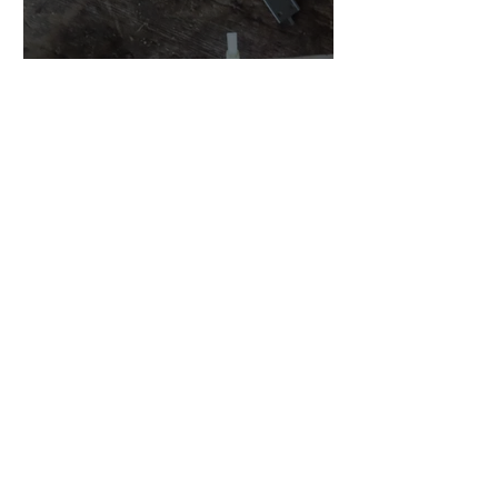
小川さんのグアルネリ・デ
ルジェス ヴァイオリ
ン ”ALARD"制作記３3
7月15日