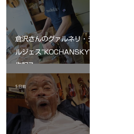
倉沢さんのグァルネリ・デ
ルジェス”KOCHANSKY"制
作記7
5 日前