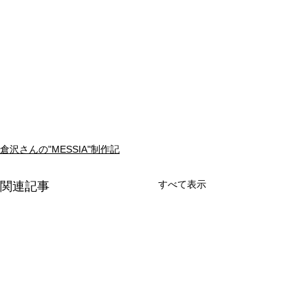
倉沢さんの"MESSIA"制作記
すべて表示
関連記事