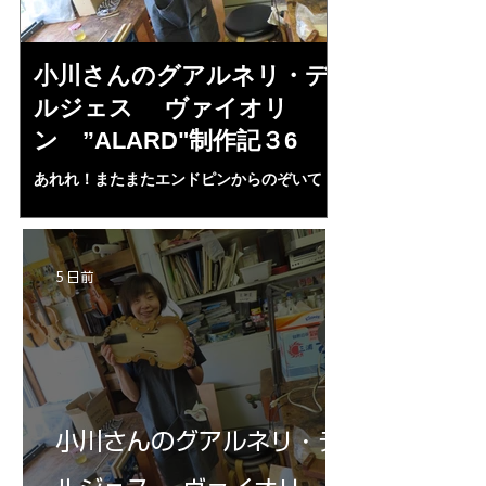
小川さんのグアルネリ・デ
倉沢さんの
ルジェス ヴァイオリ
ルジェス”KO
ン ”ALARD"制作記３6
作記7
あれれ！またまたエンドピンからのぞいて
コーチャンスキー、
る・・・。発見、わずかな光が漏れてる。全
も呼ばれる、WIに
部やり直し。エンドピン脇をヤスリ、ノミ、
ンストのポール・コ
ペーパー１００゜で徹底して削る。やっと光
ある。倉沢さん徹底
が消えた。にかわで再度閉じる。消えた――
ーティカルを追及し
5 日前
の小川さんの笑顔が満開となる・・。いよい
いる。基本に神経を
よ来週からニス塗りか？
小川さんのグアルネリ・デ