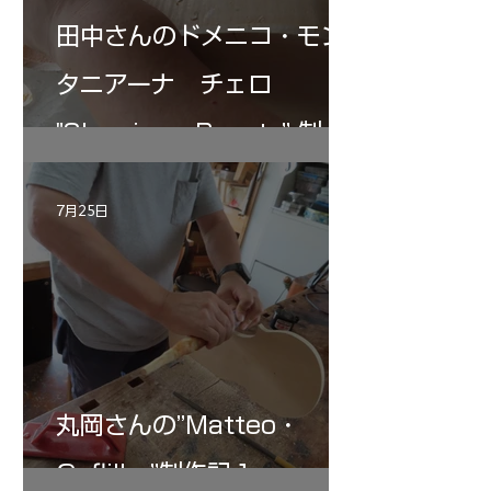
田中さんのドメニコ・モン
タニアーナ チェロ
"Sleeping・Beauty” 制作
記 30
7月25日
丸岡さんの”Matteo・
Gofliller”制作記１