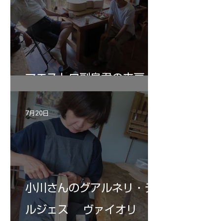
マエストロ副島君の来房
7月20日
小川さんのグアルネリ・デ
ルジェス ヴァイオリ