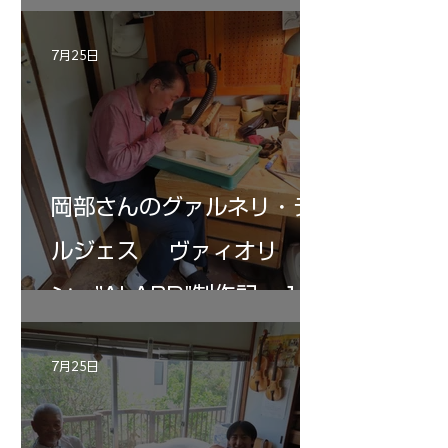
7月25日
岡部さんのグァルネリ・デ
ルジェス ヴァィオリ
ン ”ALARD"制作記 １2
7月25日