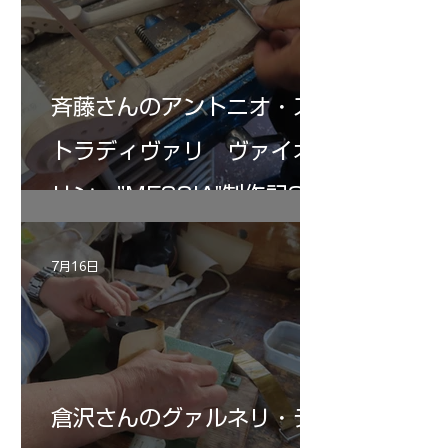
斉藤さんのアントニオ・ス
トラディヴァリ ヴァイオ
リン ”MESSIA"制作記32
7月16日
倉沢さんのグァルネリ・デ