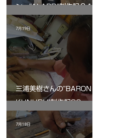
ン ”ALARD"制作記３4
7月19日
三浦美樹さんの”BARON・
KUNUPU"制作記30
7月18日