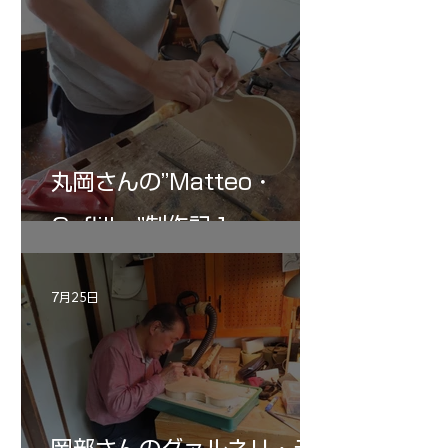
丸岡さんの”Matteo・
Gofliller”制作記１
7月25日