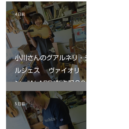
部やり直し。エンドピン脇をヤスリ、ノミ、
ンストのポール・コ
ペーパー１００゜で徹底して削る。やっと光
ある。倉沢さん徹底
が消えた。にかわで再度閉じる。消えた――
ーティカルを追及し
4 日前
の小川さんの笑顔が満開となる・・。いよい
いる。基本に神経を
よ来週からニス塗りか？
小川さんのグアルネリ・デ
ルジェス ヴァイオリ
ン ”ALARD"制作記３6
5 日前