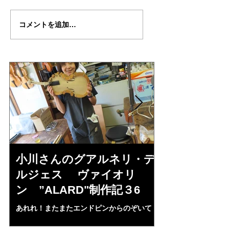
サヴィオナリ制作記
”SAVIONARI”制作記２
コメントを追加…
２
小川さんのグアルネリ・デ
倉沢さんの
ルジェス ヴァイオリ
ルジェス”KO
ン ”ALARD"制作記３6
作記7
あれれ！またまたエンドピンからのぞいて
コーチャンスキー、
る・・・。発見、わずかな光が漏れてる。全
も呼ばれる、WIに