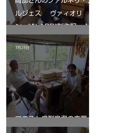
岡部さんのグァルネリ・デ
ルジェス ヴァィオリ
ン ”ALARD"制作記 １2
7月25日
マエストロ副島君の来房