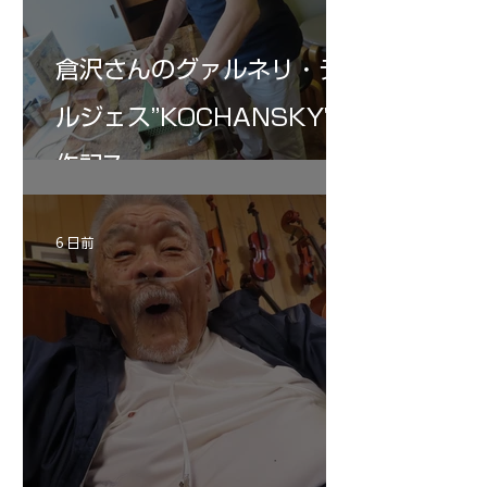
倉沢さんのグァルネリ・デ
ルジェス”KOCHANSKY"制
作記7
6 日前