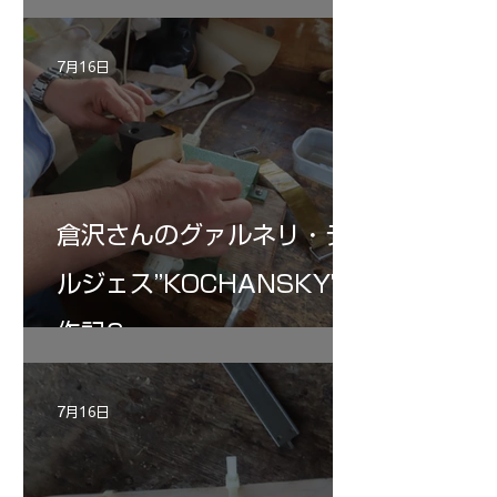
7月16日
倉沢さんのグァルネリ・デ
ルジェス”KOCHANSKY"制
作記6
7月16日