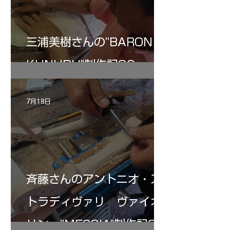
三浦美樹さんの”BARON・
KUNUPU"制作記30
7月18日
斉藤さんのアントニオ・ス
トラディヴァリ ヴァイオ
リン ”MESSIA"制作記32