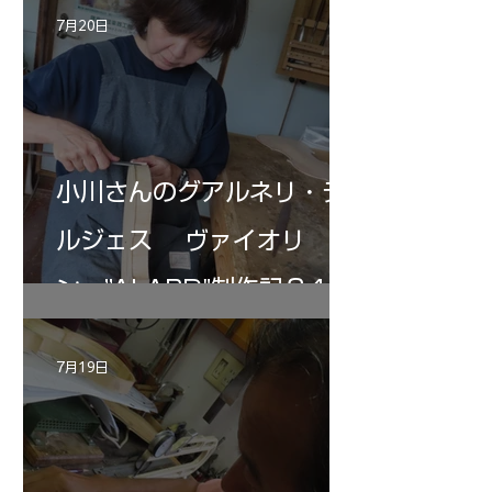
7月20日
小川さんのグアルネリ・デ
ルジェス ヴァイオリ
ン ”ALARD"制作記３4
7月19日