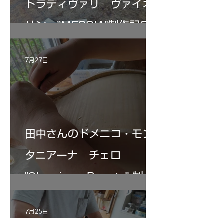
トラディヴァリ ヴァイオ
リン ”MESSIA"制作記33
7月27日
田中さんのドメニコ・モン
タニアーナ チェロ
"Sleeping・Beauty” 制作
記 30
7月25日