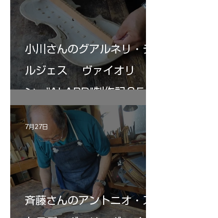
小川さんのグアルネリ・デ
ルジェス ヴァイオリ
ン ”ALARD"制作記３5
7月27日
斉藤さんのアントニオ・ス