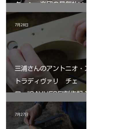
ターヘー楽団の暑気払い
7月28日
三浦さんのアントニオ・ス
トラディヴァリ チェ
ロ ”SAVUESE"制作記１2
7月27日