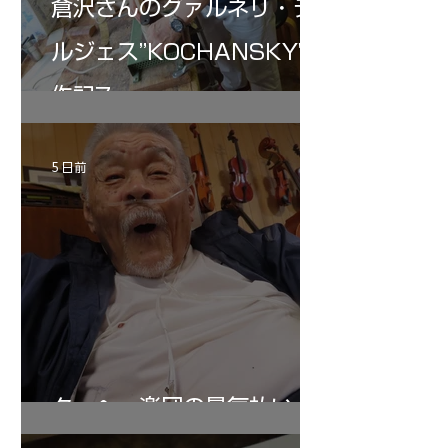
倉沢さんのグァルネリ・デ
ルジェス”KOCHANSKY"制
作記7
5 日前
ターヘー楽団の暑気払い