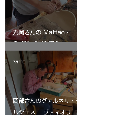
丸岡さんの”Matteo・
Gofliller”制作記１
7月25日
岡部さんのグァルネリ・デ
ルジェス ヴァィオリ