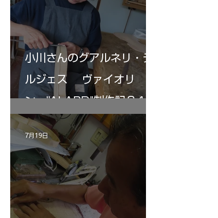
小川さんのグアルネリ・デ
ルジェス ヴァイオリ
ン ”ALARD"制作記３4
7月19日