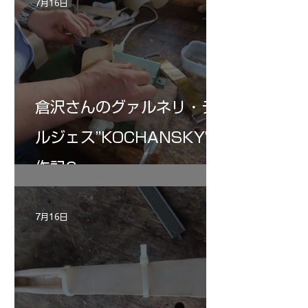
7月16日
倉沢さんのグァルネリ・デ
ルジェス”KOCHANSKY"制
作記6
7月16日