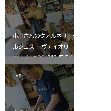
の小川さんの笑顔が満開となる・・。いよい
いる。基本に神経を
よ来週からニス塗りか？
小川さんのグアルネリ・デ
ルジェス ヴァイオリ
ン ”ALARD"制作記３6
4 日前