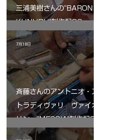
三浦美樹さんの”BARON・
KUNUPU"制作記30
7月18日
斉藤さんのアントニオ・ス
トラディヴァリ ヴァイオ
リン ”MESSIA"制作記32