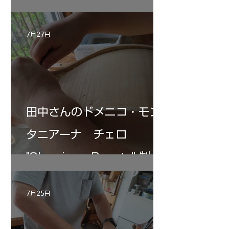
7月27日
田中さんのドメニコ・モン
タニアーナ チェロ
"Sleeping・Beauty” 制作
記 30
7月25日