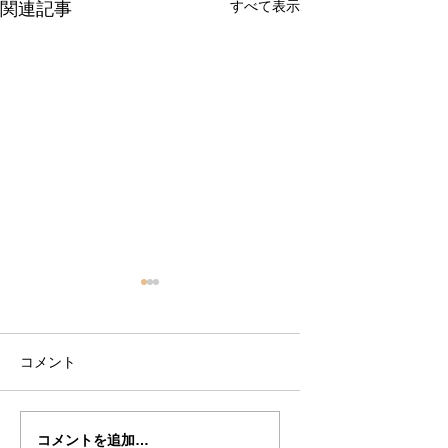
すべて表示
関連記事
コメント
倉沢さんのグァルネ
ターヘー楽団の暑
コメントを追加…