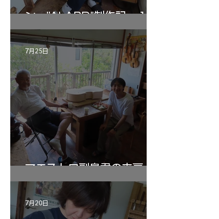
ン ”ALARD"制作記 １2
7月25日
マエストロ副島君の来房
7月20日