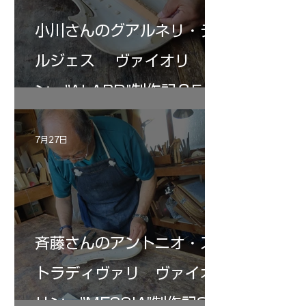
小川さんのグアルネリ・デ
ルジェス ヴァイオリ
ン ”ALARD"制作記３5
7月27日
斉藤さんのアントニオ・ス
トラディヴァリ ヴァイオ
リン ”MESSIA"制作記33