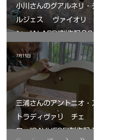
小川さんのグアルネリ・デ
ルジェス ヴァイオリ
ン ”ALARD"制作記３3
7月15日
三浦さんのアントニオ・ス
トラディヴァリ チェ
ロ ”SAVUESE"制作記１3
1
/
147