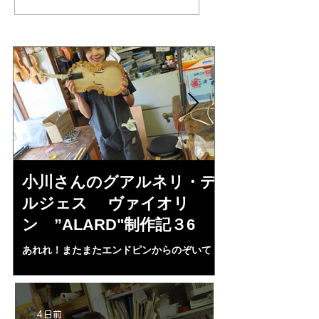
リ・デルジェ
い
ス”KOCHANSKY"制作
記7
小川さんのグアルネリ・デ
倉沢さんの
ルジェス ヴァイオリ
ルジェス”KO
ン ”ALARD"制作記３6
作記7
あれれ！またまたエンドピンからのぞいて
コーチャンスキー、
る・・・。発見、わずかな光が漏れてる。全
も呼ばれる、WIに
部やり直し。エンドピン脇をヤスリ、ノミ、
ンストのポール・コ
ペーパー１００゜で徹底して削る。やっと光
ある。倉沢さん徹底
が消えた。にかわで再度閉じる。消えた――
ーティカルを追及し
4 日前