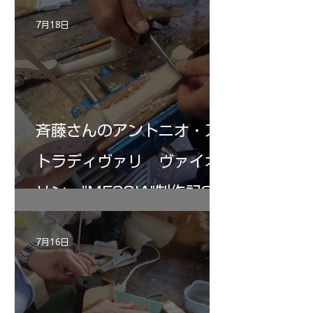
7月18日
斉藤さんのアントニオ・ス
トラディヴァリ ヴァイオ
リン ”MESSIA"制作記32
7月16日