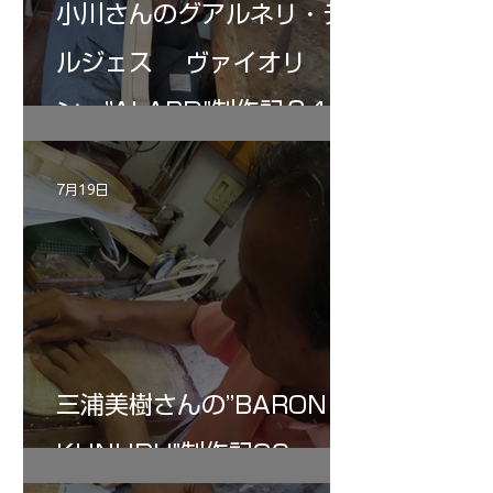
小川さんのグアルネリ・デ
ルジェス ヴァイオリ
ン ”ALARD"制作記３4
7月19日
三浦美樹さんの”BARON・
KUNUPU"制作記30