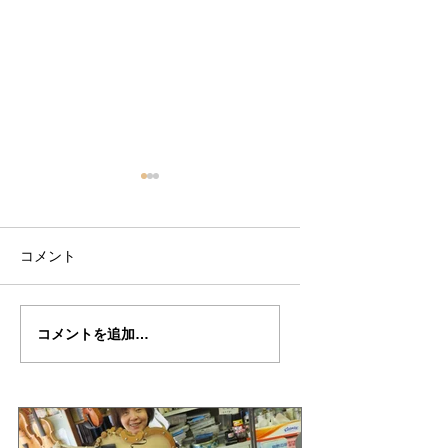
コメント
篠田さんの”ガスパロ・
篠田さんの”ガスパ
コメントを追加…
ダ・サロ”制作記３０
ダ・サロ”制作記２