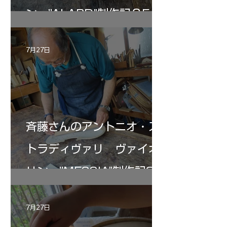
ン ”ALARD"制作記３5
7月27日
斉藤さんのアントニオ・ス
トラディヴァリ ヴァイオ
リン ”MESSIA"制作記33
7月27日