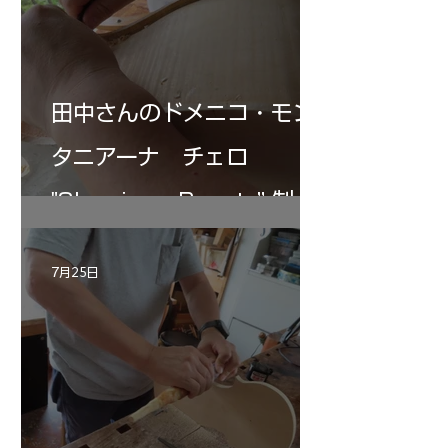
田中さんのドメニコ・モン
タニアーナ チェロ
"Sleeping・Beauty” 制作
記 30
7月25日