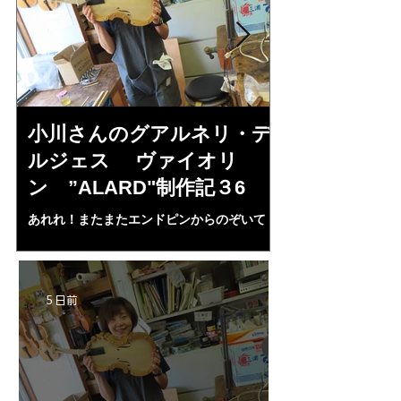
小川さんのグアルネリ・デ
倉沢さんの
ルジェス ヴァイオリ
ルジェス”KO
ン ”ALARD"制作記３6
作記7
あれれ！またまたエンドピンからのぞいて
コーチャンスキー、
る・・・。発見、わずかな光が漏れてる。全
も呼ばれる、WIに
部やり直し。エンドピン脇をヤスリ、ノミ、
ンストのポール・コ
ペーパー１００゜で徹底して削る。やっと光
ある。倉沢さん徹底
が消えた。にかわで再度閉じる。消えた――
ーティカルを追及し
5 日前
の小川さんの笑顔が満開となる・・。いよい
いる。基本に神経を
よ来週からニス塗りか？