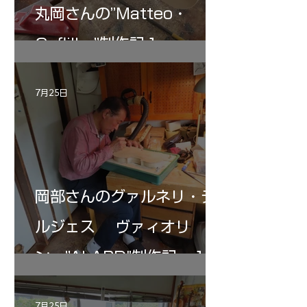
丸岡さんの”Matteo・
Gofliller”制作記１
7月25日
岡部さんのグァルネリ・デ
ルジェス ヴァィオリ
ン ”ALARD"制作記 １2
7月25日