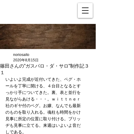
noriosaito
2020年8月15日
篠田さんの”ガスパロ・ダ・サロ”制作記３
１
いよいよ完成が近付いてきた、ペグ・ホ
ールを丁寧に開ける、４台目となるとす
っかり手についてきた。裏、表と並行を
見ながらあける・・・。ｗｉｔｔｎｅｒ
社のギヤ付のペグ。お嬢、なんでも最新
のものを取り入れる。魂柱も時間をかけ
見事に所定の位置に取り付ける。ブリッ
ヂも見事に立てる。来週はいよいよ音だ
しである。