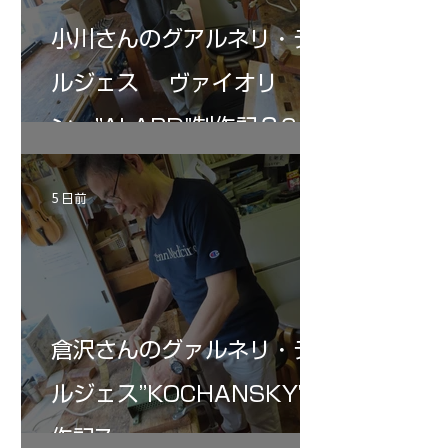
小川さんのグアルネリ・デ
ルジェス ヴァイオリ
ン ”ALARD"制作記３6
5 日前
倉沢さんのグァルネリ・デ
ルジェス”KOCHANSKY"制
作記7