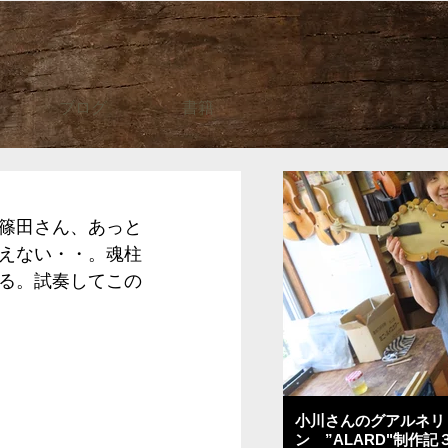
ブログ
書籍
篠田さん、あっと
えない・・。魂柱
る。試奏してこの
小川さんのグアルネリ
ン ”ALARD"制作記