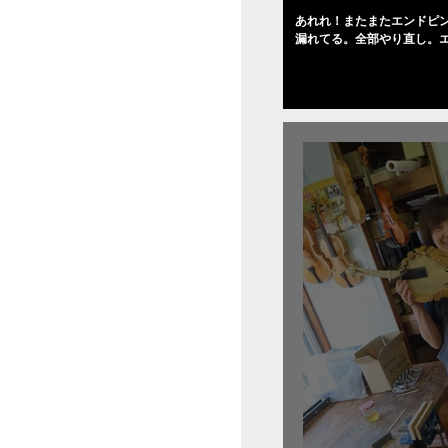
あれれ！またまたエンドピ
漏れてる。全部やり直し。
０゜で徹底して削る。やっ
――の小川さんの笑顔が満