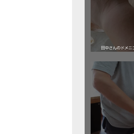
田中さんのドメニコ・