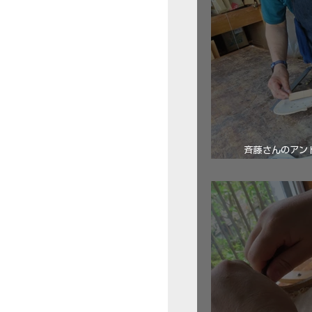
斉藤さんのアン