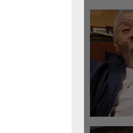
倉沢さんのグァルネ