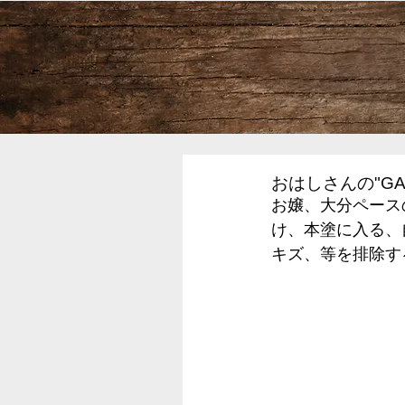
おはしさんの"GA
お嬢、大分ペース
け、本塗に入る、
キズ、等を排除す