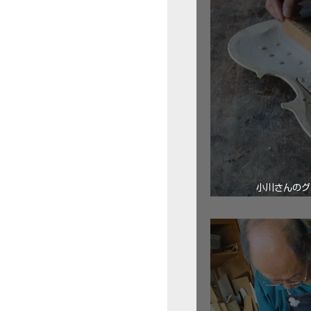
小川さんのグ