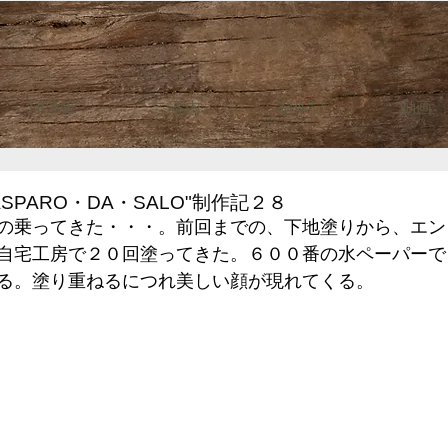
HOME
ご案内
制作記
動画
SPARO・DA・SALO"制作記２８
の乗ってきた・・・。前回までの、下地塗りから、エン
自宅工房で２０回塗ってきた。６００番の水ペーパーで
る。塗り重ねるにつれ美しい顔が現れてくる。