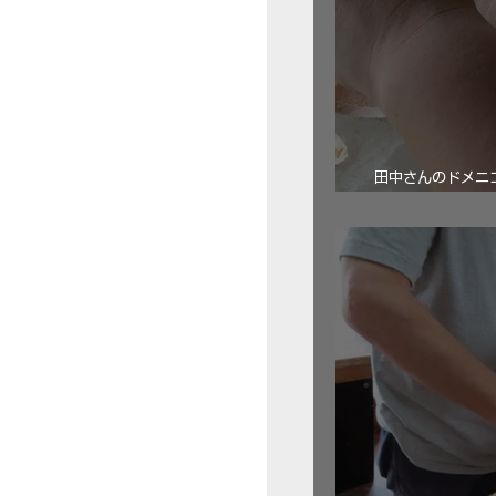
田中さんのドメニコ・