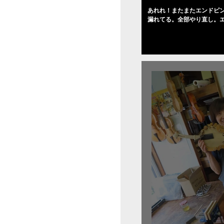
あれれ！またまたエンドピ
漏れてる。全部やり直し。
０゜で徹底して削る。やっ
――の小川さんの笑顔が満