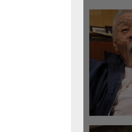
倉沢さんのグァルネ