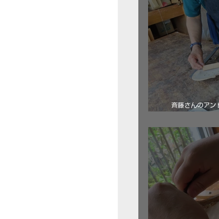
斉藤さんのアン