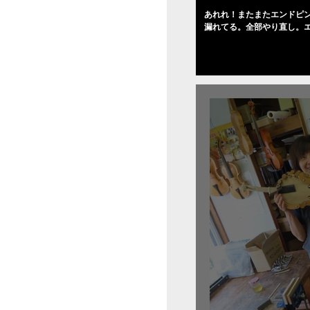
あれれ！またまたエンドピ
漏れてる。全部やり直し。
０゜で徹底して削る。やっ
――の小川さんの笑顔が満