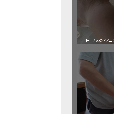
田中さんのドメニコ・