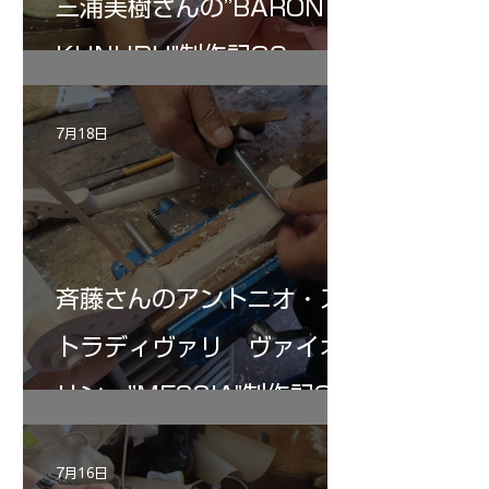
三浦美樹さんの”BARON・
KUNUPU"制作記30
7月18日
斉藤さんのアントニオ・ス
トラディヴァリ ヴァイオ
リン ”MESSIA"制作記32
7月16日