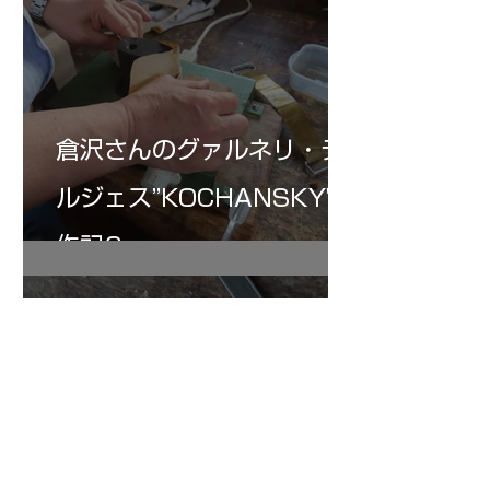
倉沢さんのグァルネリ・デ
ルジェス”KOCHANSKY"制
作記6
7月16日
小川さんのグアルネリ・デ