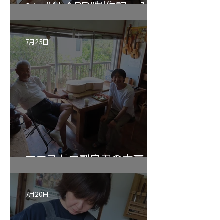
ン ”ALARD"制作記 １2
7月25日
マエストロ副島君の来房
7月20日