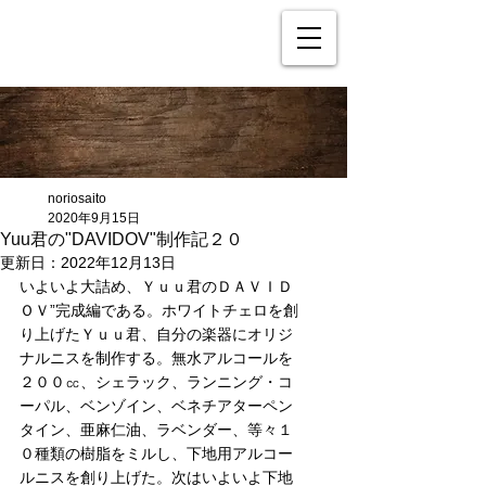
noriosaito
2020年9月15日
Yuu君の"DAVIDOV"制作記２０
更新日：
2022年12月13日
いよいよ大詰め、Ｙｕｕ君のＤＡＶＩＤ
ＯＶ”完成編である。ホワイトチェロを創
り上げたＹｕｕ君、自分の楽器にオリジ
ナルニスを制作する。無水アルコールを
２００㏄、シェラック、ランニング・コ
ーパル、ベンゾイン、ベネチアターペン
タイン、亜麻仁油、ラベンダー、等々１
０種類の樹脂をミルし、下地用アルコー
ルニスを創り上げた。次はいよいよ下地