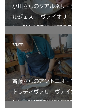
小川さんのグアルネリ・デ
ルジェス ヴァイオリ
ン ”ALARD"制作記３5
7月27日
斉藤さんのアントニオ・ス
トラディヴァリ ヴァイオ
リン ”MESSIA"制作記33