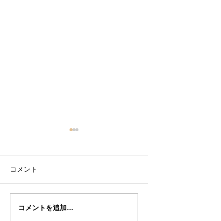
コメント
Yuu君の”ＤＡＶＩＤＯ
Yuu君の”DAVIDOV
コメントを追加…
Ｖ” 制作記２１
作記１９