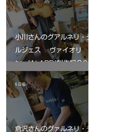
よ来週からニス塗りか？
小川さんのグアルネリ・デ
ルジェス ヴァイオリ
ン ”ALARD"制作記３6
6 日前
倉沢さんのグァルネリ・デ