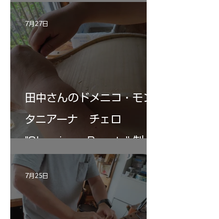
7月27日
田中さんのドメニコ・モン
タニアーナ チェロ
"Sleeping・Beauty” 制作
記 30
7月25日