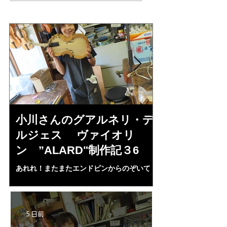
小川さんのグアルネリ・デ
倉沢さんの
ルジェス ヴァイオリ
ルジェス”KO
ン ”ALARD"制作記３6
作記7
あれれ！またまたエンドピンからのぞいて
コーチャンスキー、
る・・・。発見、わずかな光が漏れてる。全
も呼ばれる、WIに
部やり直し。エンドピン脇をヤスリ、ノミ、
ンストのポール・コ
ペーパー１００゜で徹底して削る。やっと光
ある。倉沢さん徹底
が消えた。にかわで再度閉じる。消えた――
ーティカルを追及し
5 日前
の小川さんの笑顔が満開となる・・。いよい
いる。基本に神経を