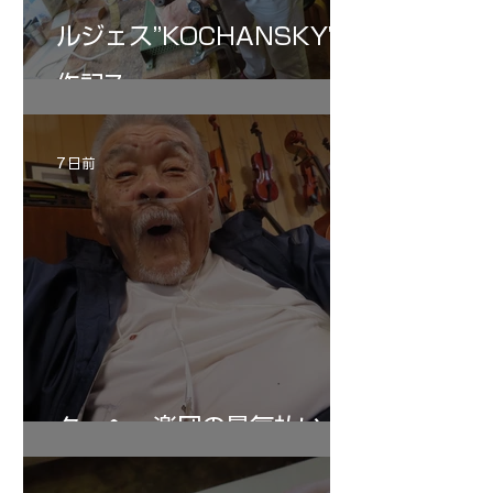
ルジェス”KOCHANSKY"制
作記7
7 日前
ターヘー楽団の暑気払い