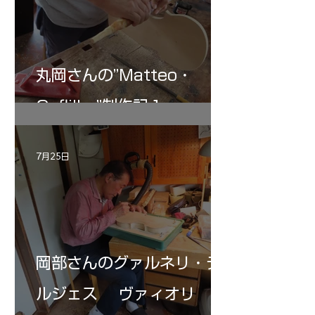
丸岡さんの”Matteo・
Gofliller”制作記１
7月25日
岡部さんのグァルネリ・デ
ルジェス ヴァィオリ