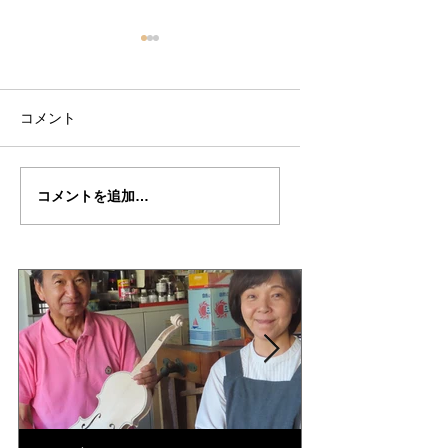
コメント
おはしさん
おはしさん
コメントを追加…
の"GASPARO・DA・
の"GASPARO・D
SALO"制作記２８
SALO"制作記２７