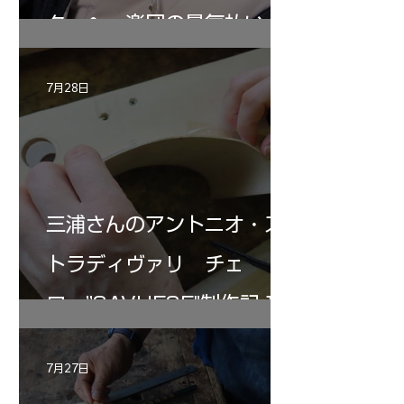
ターヘー楽団の暑気払い
7月28日
三浦さんのアントニオ・ス
トラディヴァリ チェ
ロ ”SAVUESE"制作記１2
7月27日