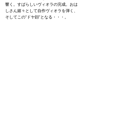
響く。すばらしいヴィオラの完成。おは
しさん嬉々として自作ヴィオラを弾く、
そしてこの”ドヤ顔”となる・・・。