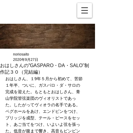
noriosaito
2020年9月27日
おはしさんの”GASPARO・DA・SALO"制
作記３０（完結編）
おはしさん、１9年５月から初めて、苦節
１年半、ついに、ガスパロ・ダ・サロの
完成を迎えた。もともとおはしさん、青
山学院管弦楽団のヴィオリストであっ
た。したがってヴィオラの名手である。
ペグホールをあけ、エンドピンをつけ、
ブリッジを成型、テール・ピースをセッ
ト、あご当てをつけ、いよいよ弦を張っ
た。低音が腹まで響き、高音もビンビン