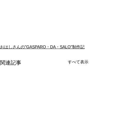
おはしさんの"GASPARO・DA・SALO"制作記
すべて表示
関連記事