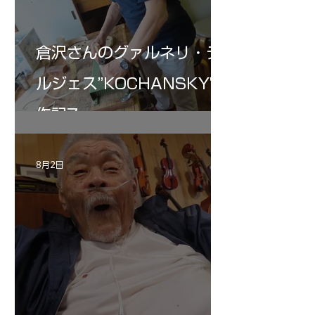
倉沢さんのグァルネリ・デ
ルジェス”KOCHANSKY"制
作記7
8月2日