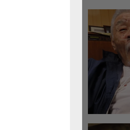
倉沢さんのグァルネ