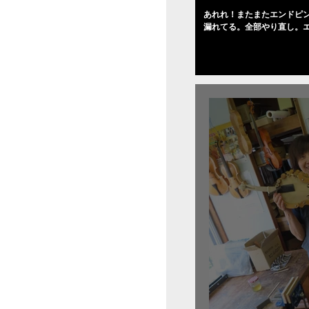
あれれ！またまたエンドピ
漏れてる。全部やり直し。
０゜で徹底して削る。やっ
――の小川さんの笑顔が満