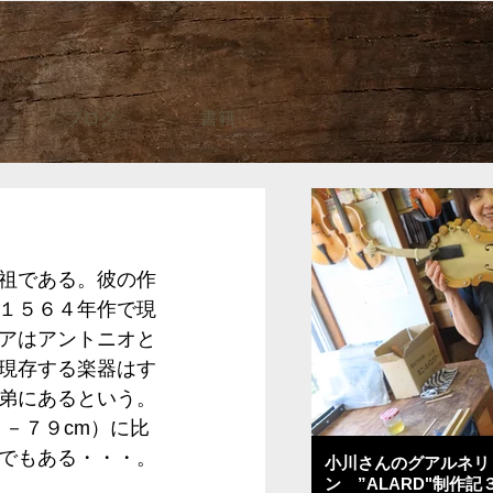
ブログ
書籍
祖である。彼の作
１５６４年作で現
アはアントニオと
現存する楽器はす
弟にあるという。
－７９cm）に比
でもある・・・。
小川さんのグアルネリ
ン ”ALARD"制作記