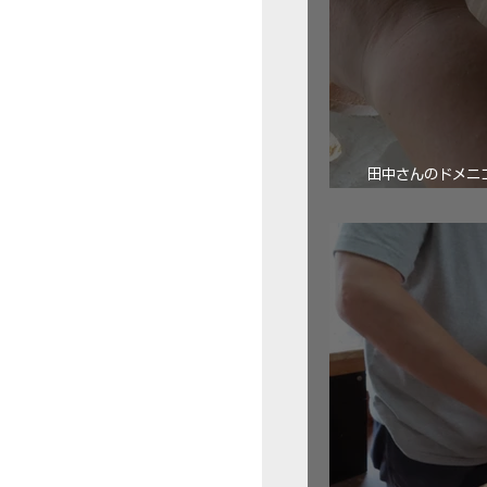
田中さんのドメニコ・