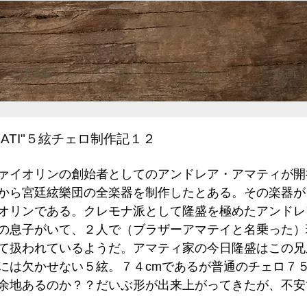
HOME
ご案内
制作記
動画
AMATI"５絃チェロ制作記１２
ァイオリンの創始者としてのアンドレア・アマティが開
から宮廷絃樂団の全楽器を制作したとある。その楽器が
オリンである。クレモナ派として隆盛を極めたアンドレ
の息子がいて、２人で（ブラザーアマテイと名乗った）
て扱われているようだ。アマティ家の今日隆盛はこの兄
には欠かせない５絃。７４cmであるが普通のチェロ７５
余地あるのか？？だいぶ形が出来上がってきたが、不安