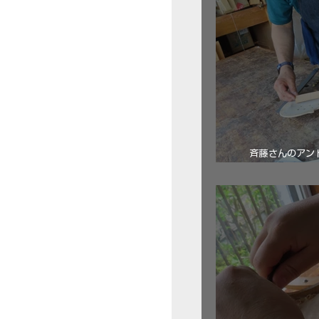
斉藤さんのアン