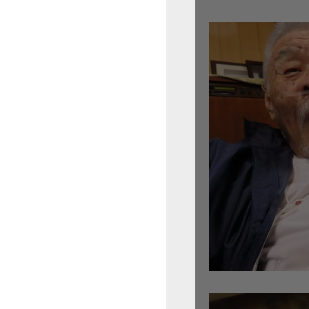
倉沢さんのグァルネ