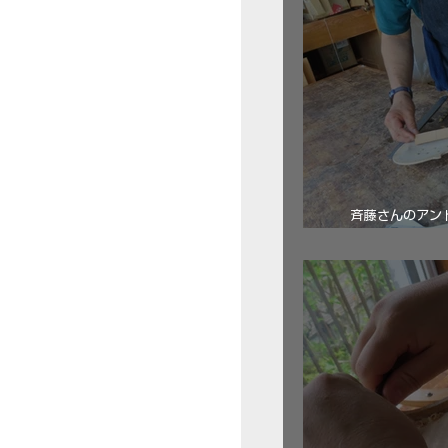
斉藤さんのアン