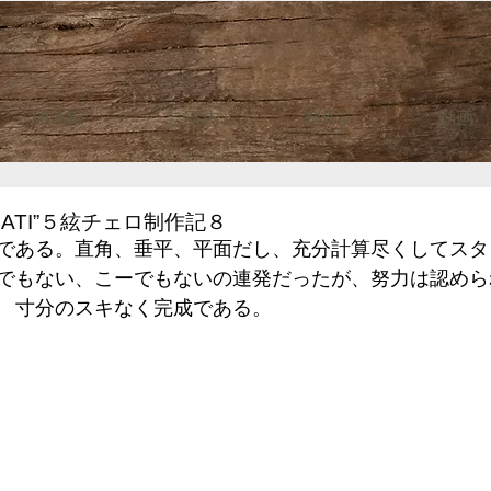
HOME
ご案内
制作記
動画
MATI”５絃チェロ制作記８
である。直角、垂平、平面だし、充分計算尽くしてスタ
でもない、こーでもないの連発だったが、努力は認めら
　寸分のスキなく完成である。