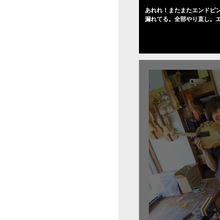
あれれ！またまたエンドピ
漏れてる。全部やり直し。
０゜で徹底して削る。やっ
――の小川さんの笑顔が満