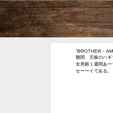
”BROTHER・A
難関、天板のハギ
女房殿１週間あー
セーーイである。