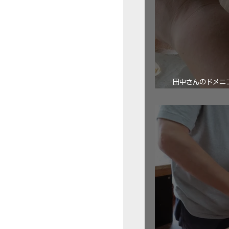
田中さんのドメニコ・