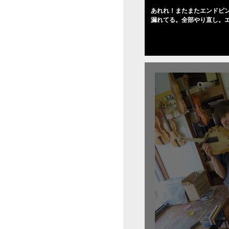
あれれ！またまたエンドピ
漏れてる。全部やり直し。
０゜で徹底して削る。やっ
――の小川さんの笑顔が満