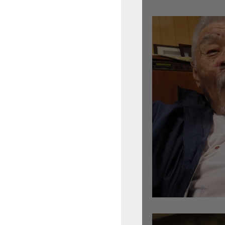
倉沢さんのグァルネ