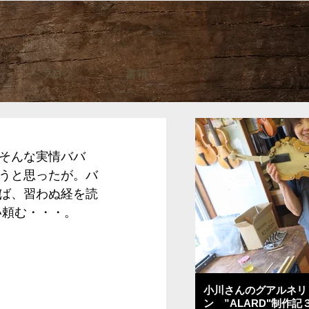
ブログ
書籍
そんな実情ババ
うと思ったが。バ
ば、習わぬ経を読
い頼む・・・。
小川さんのグアルネリ
ン ”ALARD"制作記