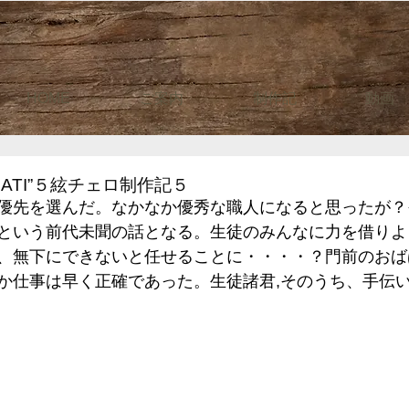
HOME
ご案内
制作記
動画
MATI”５絃チェロ制作記５
優先を選んだ。なかなか優秀な職人になると思ったが？
という前代未聞の話となる。生徒のみんなに力を借りよ
、無下にできないと任せることに・・・・？門前のおば
か仕事は早く正確であった。生徒諸君,そのうち、手伝