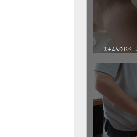
田中さんのドメニコ・