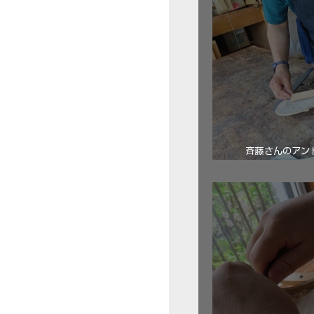
斉藤さんのアン