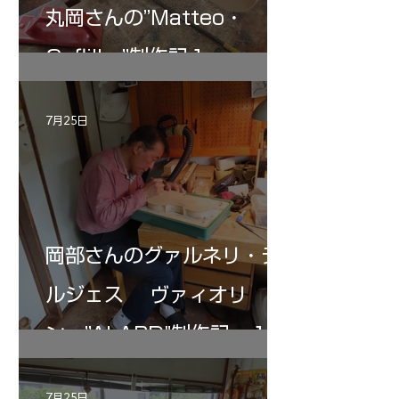
丸岡さんの”Matteo・
Gofliller”制作記１
7月25日
岡部さんのグァルネリ・デ
ルジェス ヴァィオリ
ン ”ALARD"制作記 １2
7月25日