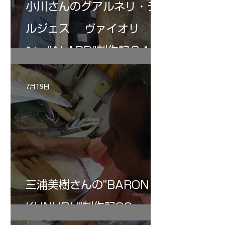
小川さんのグアルネリ・デ
ルジェス ヴァイオリ
ン ”ALARD"制作記３4
7月19日
三浦美樹さんの”BARON・
KUNUPU"制作記30