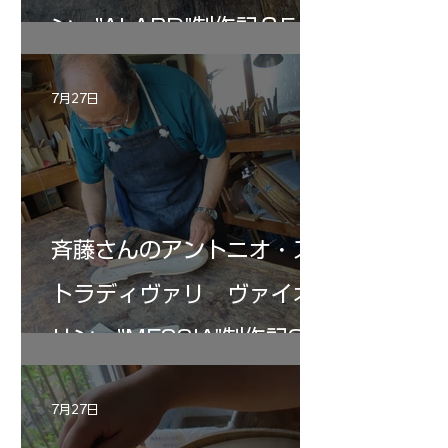
ン ”ALARD"制作記３5
7月27日
斉藤さんのアントニオ・ス
トラディヴァリ ヴァイオ
リン ”MESSIA"制作記33
7月27日