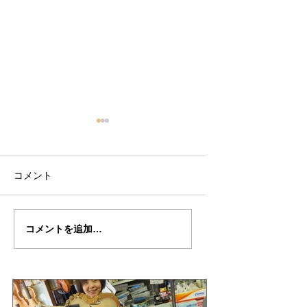
コメント
Yさんの”GUSTAV・
Yさんの”GUSTAV
コメントを追加…
MAHLER"制作記２０
MAHLER"制作記