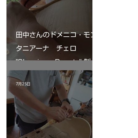
田中さんのドメニコ・モン
タニアーナ チェロ
"Sleeping・Beauty” 制作
記 30
7月25日