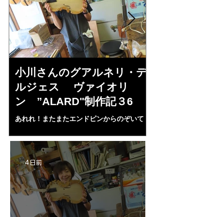
小川さんのグアルネリ・デ
倉沢さんの
ルジェス ヴァイオリ
ルジェス”KO
ン ”ALARD"制作記３6
作記7
あれれ！またまたエンドピンからのぞいて
コーチャンスキー、
る・・・。発見、わずかな光が漏れてる。全
も呼ばれる、WIに
部やり直し。エンドピン脇をヤスリ、ノミ、
ンストのポール・コ
ペーパー１００゜で徹底して削る。やっと光
ある。倉沢さん徹底
が消えた。にかわで再度閉じる。消えた――
ーティカルを追及し
4 日前
の小川さんの笑顔が満開となる・・。いよい
いる。基本に神経を
よ来週からニス塗りか？