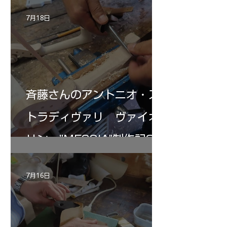
7月18日
斉藤さんのアントニオ・ス
トラディヴァリ ヴァイオ
リン ”MESSIA"制作記32
7月16日