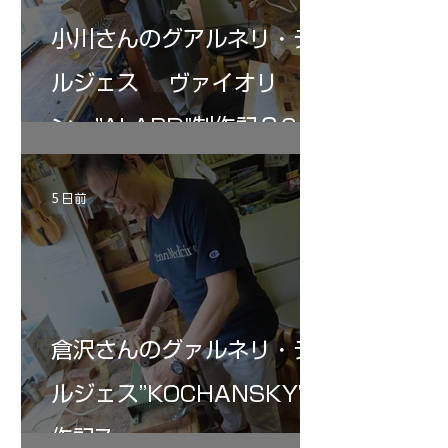
小川さんのグアルネリ・デ
ルジェス ヴァイオリ
ン ”ALARD"制作記３6
5 日前
倉沢さんのグァルネリ・デ
ルジェス”KOCHANSKY"制
作記7