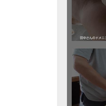
田中さんのドメニコ・