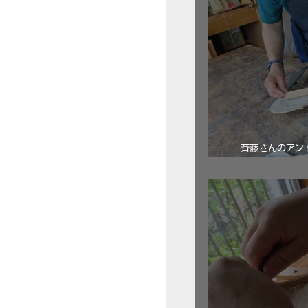
斉藤さんのアン