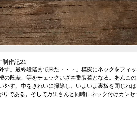
HOME
ご案内
制作記
動画
A"制作記21
外す。最終段階まで来た・・・。模擬にネックをフィッ
檀の段差、等をチェックいざ本番装着となる。あんこの
い外す。中をきれいに掃除し、いよいよ裏板を閉じれば
来上がりである。そして万里さんと同時にネック付けカン