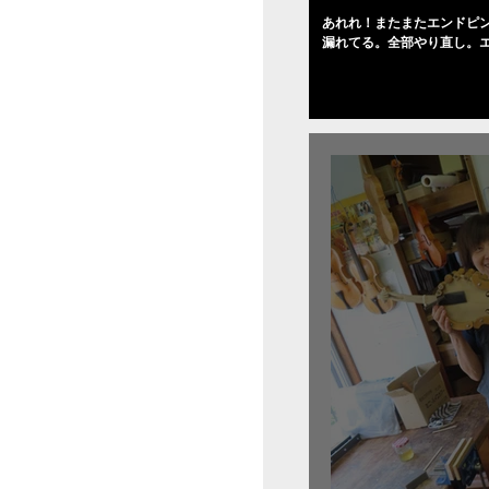
あれれ！またまたエンドピ
漏れてる。全部やり直し。
０゜で徹底して削る。やっ
――の小川さんの笑顔が満