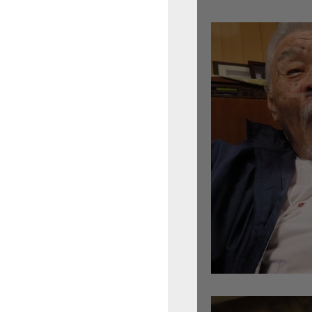
倉沢さんのグァルネ