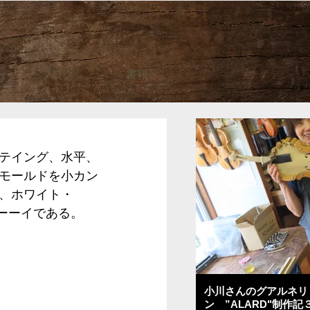
ブログ
書籍
テイング、水平、
モールドを小カン
、ホワイト・
セーーイである。
小川さんのグアルネリ
ン ”ALARD"制作記