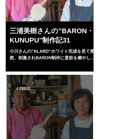
三浦美樹さんの”BARON・
小川さんの
KUNUPU"制作記31
ルジェス 
ン ”ALAR
小川さんの”ALARD”ホワイト完成を見て俄
然、刺激されBARON制作に意欲を燃やし始
あれれ！またまたエ
めた。小生の日本弦楽器協会の同時期の川上
る・・・。発見、わ
昭一郎氏に習っていた。バロンほとんど完成
部やり直し。エンド
形であるがなかなか進まなかったが。小川さ
ペーパー１００゜で
んの完成に刺激されだいぶ進んできた。
が消えた。にかわで
4 時間前
の小川さんの笑顔が
よ来週からニス塗り