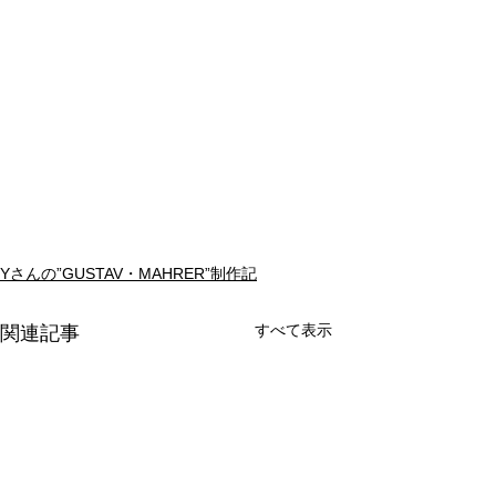
Yさんの”GUSTAV・MAHRER”制作記
すべて表示
関連記事