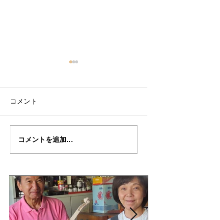
コメント
Yさんの”GUSTAV・
Yさんの”GUSTAV
コメントを追加…
MAHLER"制作記２０
MAHLER"制作記