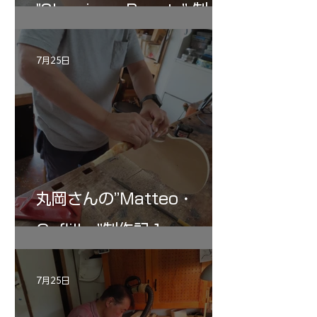
"Sleeping・Beauty” 制作
記 30
7月25日
丸岡さんの”Matteo・
Gofliller”制作記１
7月25日