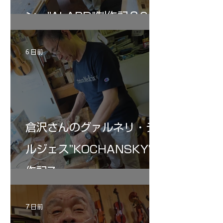
ン ”ALARD"制作記３6
6 日前
倉沢さんのグァルネリ・デ
ルジェス”KOCHANSKY"制
作記7
7 日前