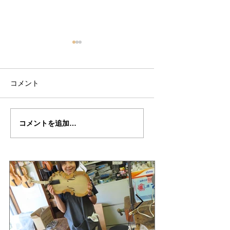
コメント
Y氏の”MESSIA"制作記
Yさんの”MESSIA"
コメントを追加…
１２
記完成編