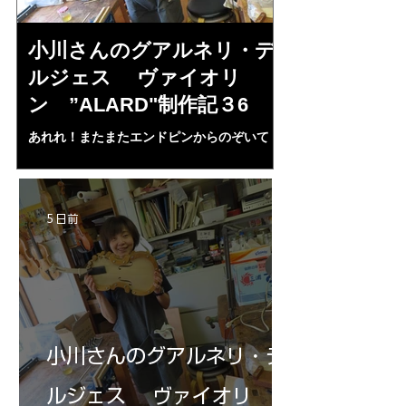
小川さんのグアルネリ・デ
倉沢さんの
ルジェス ヴァイオリ
ルジェス”KO
ン ”ALARD"制作記３6
作記7
あれれ！またまたエンドピンからのぞいて
コーチャンスキー、
る・・・。発見、わずかな光が漏れてる。全
も呼ばれる、WIに
部やり直し。エンドピン脇をヤスリ、ノミ、
ンストのポール・コ
ペーパー１００゜で徹底して削る。やっと光
ある。倉沢さん徹底
が消えた。にかわで再度閉じる。消えた――
ーティカルを追及し
5 日前
の小川さんの笑顔が満開となる・・。いよい
いる。基本に神経を
よ来週からニス塗りか？
小川さんのグアルネリ・デ
ルジェス ヴァイオリ