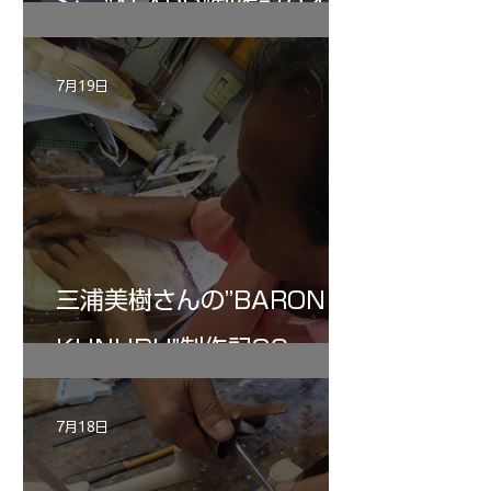
ン ”ALARD"制作記３4
7月19日
三浦美樹さんの”BARON・
KUNUPU"制作記30
7月18日