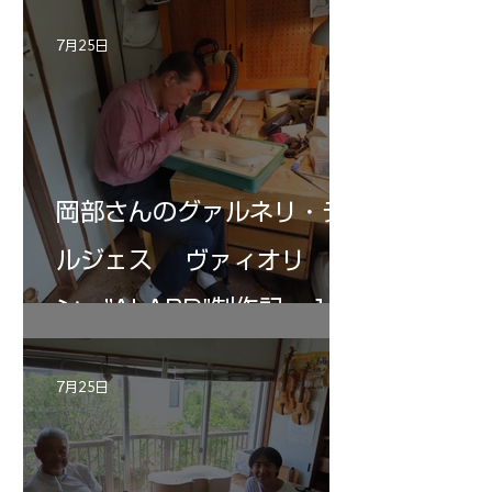
7月25日
岡部さんのグァルネリ・デ
ルジェス ヴァィオリ
ン ”ALARD"制作記 １2
7月25日