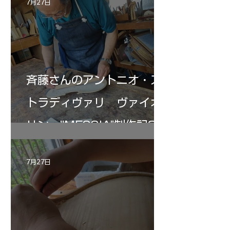
7月27日
斉藤さんのアントニオ・ス
トラディヴァリ ヴァイオ
リン ”MESSIA"制作記33
7月27日