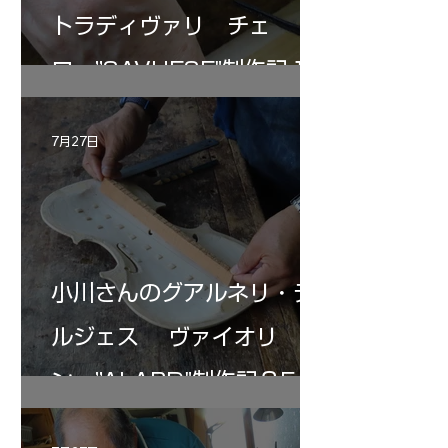
トラディヴァリ チェ
ロ ”SAVUESE"制作記１2
7月27日
小川さんのグアルネリ・デ
ルジェス ヴァイオリ
ン ”ALARD"制作記３5