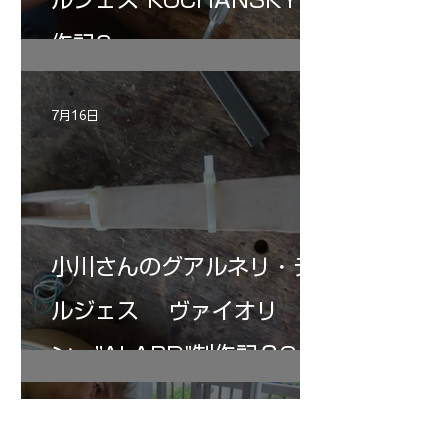
作記6
7月16日
小川さんのグアルネリ・デ
ルジェス ヴァイオリ
ン ”ALARD"制作記３3
7月15日