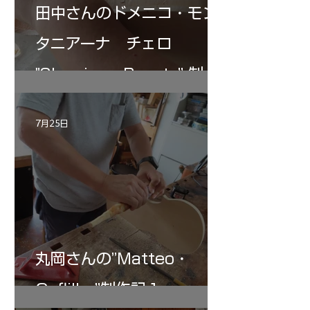
田中さんのドメニコ・モン
タニアーナ チェロ
"Sleeping・Beauty” 制作
記 30
7月25日
丸岡さんの”Matteo・
Gofliller”制作記１