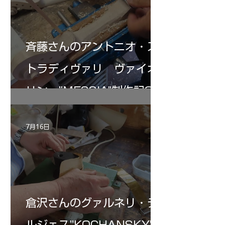
斉藤さんのアントニオ・ス
トラディヴァリ ヴァイオ
リン ”MESSIA"制作記32
7月16日
倉沢さんのグァルネリ・デ
ルジェス”KOCHANSKY"制