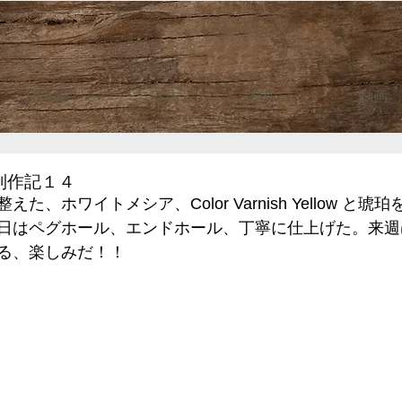
HOME
ご案内
制作記
動画
"制作記１４
た、ホワイトメシア、Color Varnish Yellow と
日はペグホール、エンドホール、丁寧に仕上げた。来週
る、楽しみだ！！