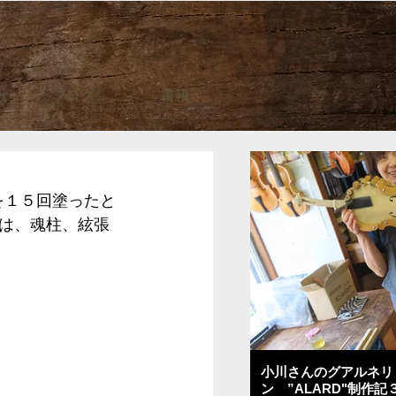
ブログ
書籍
琥珀を１５回塗ったと
は、魂柱、絃張
小川さんのグアルネリ
ン ”ALARD"制作記