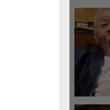
倉沢さんのグァルネ