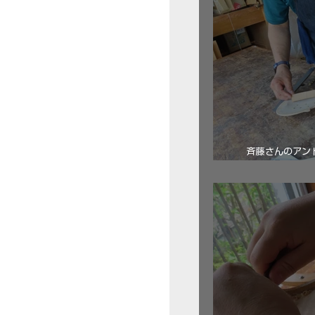
斉藤さんのアン