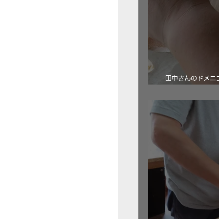
田中さんのドメニコ・