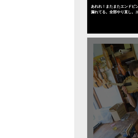
あれれ！またまたエンドピ
漏れてる。全部やり直し。
０゜で徹底して削る。やっ
――の小川さんの笑顔が満