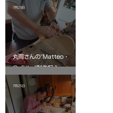
記 30
7月25日
丸岡さんの”Matteo・
Gofliller”制作記１
7月25日