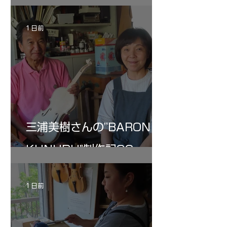
1 日前
三浦美樹さんの”BARON・
KUNUPU"制作記32
1 日前