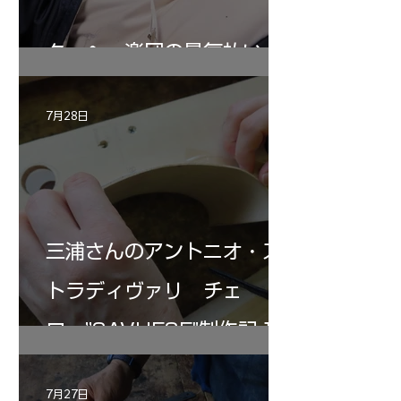
ターヘー楽団の暑気払い
7月28日
三浦さんのアントニオ・ス
トラディヴァリ チェ
ロ ”SAVUESE"制作記１2
7月27日