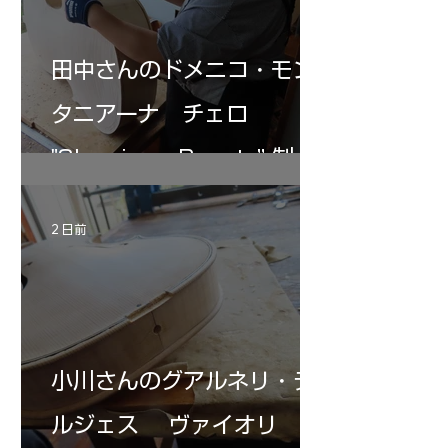
田中さんのドメニコ・モン
タニアーナ チェロ
"Sleeping・Beauty” 制作
記 31
2 日前
小川さんのグアルネリ・デ
ルジェス ヴァイオリ