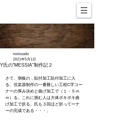
noriosaito
2021年5月1日
Y氏の”MESSIA"制作記２
さて、側板の，貼付加工貼付加工に入
る、弦楽器制作の一番難しい工程C字コー
ナーの厚み決めと曲げ加工で（１・５ｍ
ｍ）る。これに挑む人は大体ボキボキ曲
げ加工で折る。氏も３回ほど折ってーナ
ーの完成である・・・。