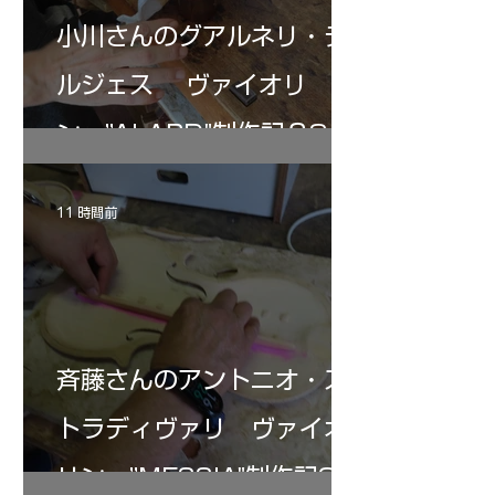
小川さんのグアルネリ・デ
ルジェス ヴァイオリ
ン ”ALARD"制作記３8
11 時間前
斉藤さんのアントニオ・ス
トラディヴァリ ヴァイオ
リン ”MESSIA"制作記34