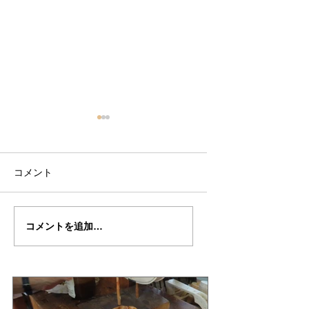
コメント
Y氏の”MESSIA"制作記
Yさんの”MESSIA"
コメントを追加…
１２
記完成編