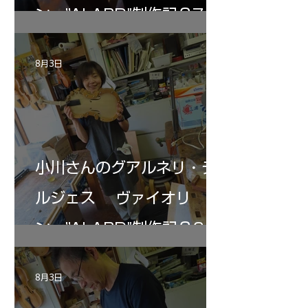
ン ”ALARD"制作記３7
8月3日
小川さんのグアルネリ・デ
ルジェス ヴァイオリ
ン ”ALARD"制作記３6
8月3日