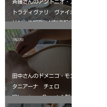
斉藤さんのアントニオ・ス
トラディヴァリ ヴァイオ
リン ”MESSIA"制作記33
7月27日
田中さんのドメニコ・モン
タニアーナ チェロ
"Sleeping・Beauty” 制作