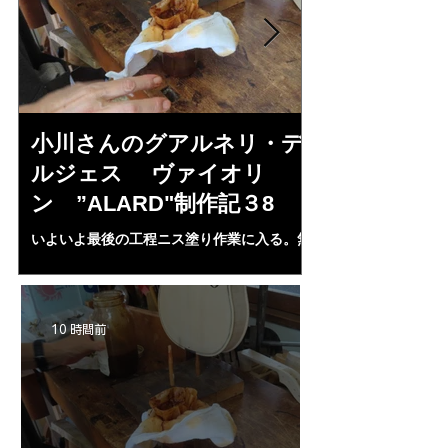
小川さんのグアルネリ・デ
斉藤さんの
ルジェス ヴァイオリ
トラディヴ
ン ”ALARD"制作記３8
リン ”MESS
いよいよ最後の工程ニス塗り作業に入る。無
1L、４２mm（４・
水アルコール２００㏄にシェラック、プロポ
３７・８ｍｍ、（５
リス、ランニングコーパル、ベネチアターペ
ランプ止め。うまく
ンタイン、スパイクラヴェンダーオイル，等
置終了となる。いよ
等を入れ３ケ月経過、ガーゼで濾し下地ニス
ＩＡ”の完成が近付
10 時間前
として３回ほど塗る。さらにそれをアルコー
ルで取る。ホワイト状態に戻す。自宅工房で
３０－４０回ニス塗りの手始めとなる・・。