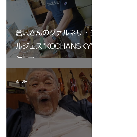
倉沢さんのグァルネリ・デ
ルジェス”KOCHANSKY"制
作記7
8月2日