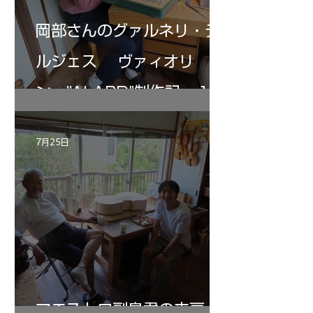
岡部さんのグァルネリ・デ
ルジェス ヴァィオリ
ン ”ALARD"制作記 １2
7月25日
マエストロ副島君の来房