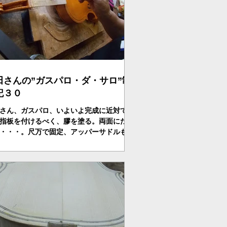
田さんの”ガスパロ・ダ・サロ”制
記３０
さん、ガスパロ、いよいよ完成に近対てき
指板を付けるべく、膠を塗る。両面にたっ
・・・。尺万で固定、アッパーサドルも付
ガスパロの完成である。弦張り、ブリッヂ
ット調整、次回は音だしとなる・・・。