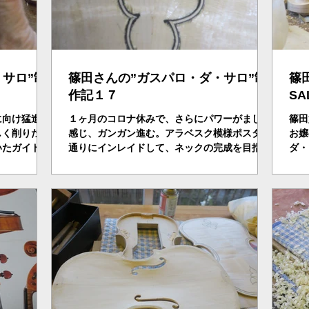
サロ”制
篠田さんの”ガスパロ・ダ・サロ”制
篠
作記１７
S
に向け猛進し
１ヶ月のコロナ休みで、さらにパワーがました
篠田
しく削りだ
感じ、ガンガン進む。アラベスク模様ポスター
お嬢
いたガイドホ
通りにインレイドして、ネックの完成を目指
ダ・
をあける。指
す、ベテランの篠田さん、簡単にネックのシン
器制
８７°）を
メトリーを描き出す。ボディへの仕込は来週で
ーチ
切りこみ、ノ
終わる。正確で早い…。と言うことで、このド
ール
ヤ顔となる・・・。
幹を