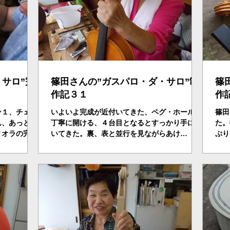
サロ”完
篠田さんの”ガスパロ・ダ・サロ”制
篠
作記３１
作
ン１、チェロ
いよいよ完成が近付いてきた、ペグ・ホールを
篠田
ん、あっとい
丁寧に開ける、４台目となるとすっかり手につ
た。
ィオラの完成
いてきた。裏、表と並行を見ながらあけ
ぷり
・。魂柱を立
る・・・。ｗｉｔｔｎｅｒ社のギヤ付のペグ。
け、
ティング、弦
お嬢、なんでも最新のものを取り入れる。魂柱
フイ
てこのドヤ顔
も時間をかけ見事に所定の位置に取り付ける。
ブリッヂも見事に立てる。来週...