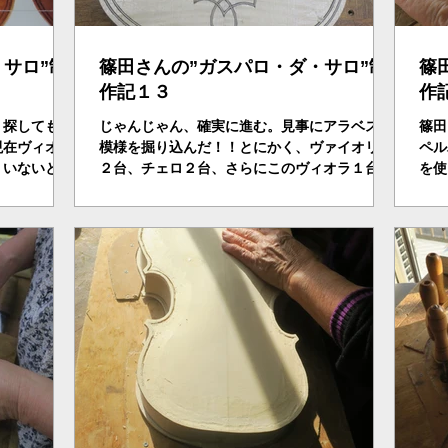
サロ”制
篠田さんの”ガスパロ・ダ・サロ”制
篠
作記１３
作
？探しても、
じゃんじゃん、確実に進む。見事にアラベスク
篠田
現在ヴィオラ
模様を掘り込んだ！！とにかく、ヴァイオリン
ペル
、いないと思
２台、チェロ２台、さらにこのヴィオラ１台、
を使
うことは、ゴ
日本中探してもこんなスーパー奥さんはいな
オラ
美術的感知で
い。
田さ
トルウィウス