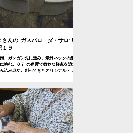
田さんの”ガスパロ・ダ・サロ”制
記１９
嬢、ガンガン先に進み、最終ネックの組み
に挑む。８７°の角度で微妙な接点を追求
み込み成功。創ってきたオリジナル・ラベ
張り込み、ホワイト、ガスパロが完成し
来週から最後の楽しみ、ニス塗が始まる。