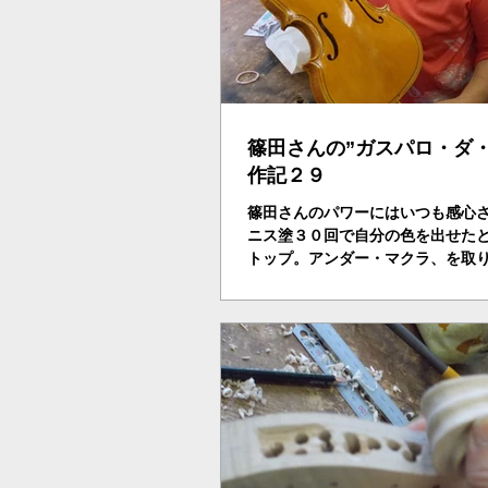
篠田さんの”ガスパロ・ダ・
作記２９
篠田さんのパワーにはいつも感心
ニス塗３０回で自分の色を出せた
トップ。アンダー・マクラ、を取
面を出し、厚さ６ｍｍに調整いよ
音だし工程にはいる・・・。