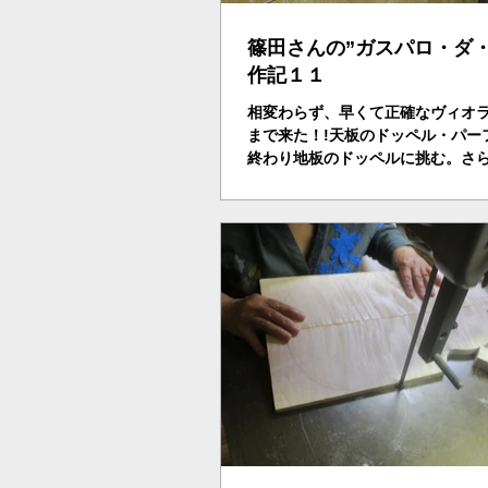
篠田さんの”ガスパロ・ダ・
作記１１
相変わらず、早くて正確なヴィオ
まで来た！!天板のドッペル・パー
終わり地板のドッペルに挑む。さ
アラベスク模様も手書きで書いて
このスピード誰もまねできない…
の”ドヤ顔”となる！？