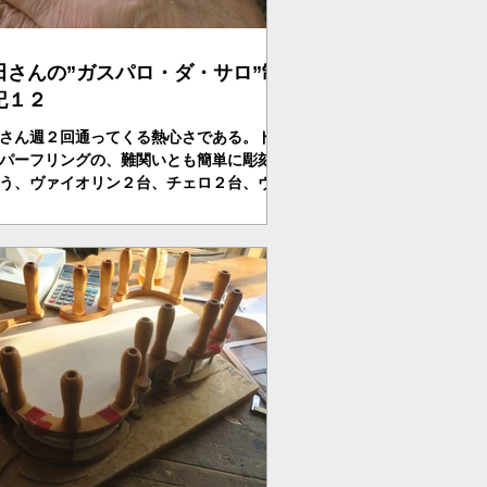
田さんの”ガスパロ・ダ・サロ”制
記１２
さん週２回通ってくる熱心さである。ドッ
パーフリングの、難関いとも簡単に彫刻刀
う、ヴァイオリン２台、チェロ２台、ヴィ
を制作中。こんな主婦は日本中探しても篠
んしかいない・・・・。