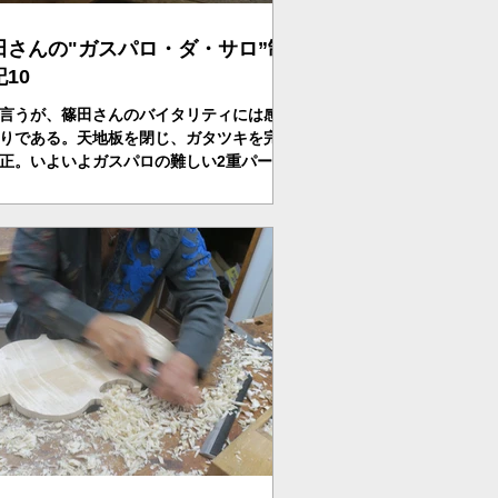
田さんの"ガスパロ・ダ・サロ”制
10
言うが、篠田さんのバイタリティには感心
りである。天地板を閉じ、ガタツキを完璧
正。いよいよガスパロの難しい2重パーフ
グに挑む。篠田さん何にでも果敢に挑戦、
こつと挑む。表側の1重線は終わり、内側
重線に挑む。而してこの笑顔！！まったく
勢いに感心する・・...