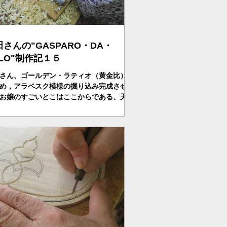
田さんの"GASPARO・DA・
ALO"制作記１５
さん、ゴールデン・ラティオ（黄金比）、
め，アラベスク模様の掘り込み完成させ
お嬢のすごいとこはここからである、天板
を整える。Ｆ字孔をあけるため、ドリルで
ドホールをあける。彫刻刀、ノミ、ナイフ
いＦを開けた。あっという間に仕事す
・・。