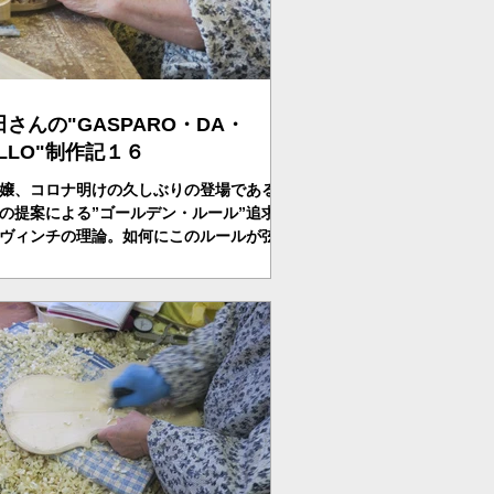
田さんの"GASPARO・DA・
ALLO"制作記１６
嬢、コロナ明けの久しぶりの登場である。
の提案による”ゴールデン・ルール”追求、
ヴィンチの理論。如何にこのルールが弦楽
作に追求すべき課題であるか？、表板のア
、および、ネックの形態に影響しているゴ
デン・ルール？篠田嬢はあらゆる芸術の根
、そこまで追求し...