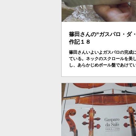
篠田さんの”ガスパロ・ダ・
作記１８
篠田さんいよいよガスパロの完成
ている。ネックのスクロールを美
し、あらかじめボール盤であけて
ール通リにのみでペグ・ボックス
板を仮止めしながらネックの角度（
決める。７ｍｍＸ４ｍｍにのこで
ミとやすりで徐々に掘り進...