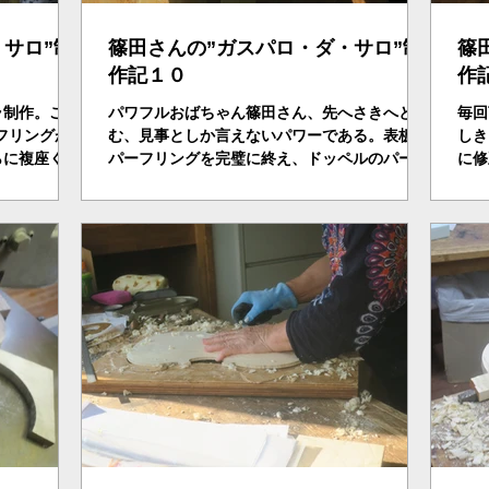
サロ”制
篠田さんの”ガスパロ・ダ・サロ”制
篠
作記１０
作記
ラ制作。ここ
パワフルおばちゃん篠田さん、先へさきへと進
毎回
フリングが
む、見事としか言えないパワーである。表板の
しき
らに複座くな
パーフリングを完璧に終え、ドッペルのパーフ
に修
、掘り進む、
リングに挑む。すべてがおとこまさり・・・。
リン
。而してこ
こつ
の2
その