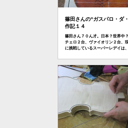
篠田さんの”ガスパロ・ダ・
作記１４
篠田さん７０ん才。日本？世界中
チェロ２台、ヴァイオリン２台、
に挑戦しているスーパーレデイは
う。篠田さん、さらにすごいと思
ールデン・ラティオ（黄金比）を
とらえている。ダヴィンチのウィ
的人体図の黄金比からヴ...