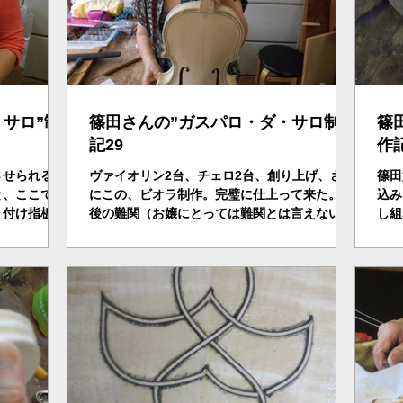
サロ”制
篠田さんの”ガスパロ・ダ・サロ制作
篠
記29
作
させられる。
ヴァイオリン2台、チェロ2台、創り上げ、さら
篠田
と、ここでス
にこの、ビオラ制作。完璧に仕上って来た。最
込み
り付け指板平
後の難関（お嬢にとっては難関とは言えない
し組
いよ、最後の
か？）ニス塗作業、が待っている？まず、目止
ルを
めの為クリヤーを塗る。さらに、サンセットカ
た。
ラーをトラ杢の中から引き出す、イエローを塗
る。はやい！！はやい！！