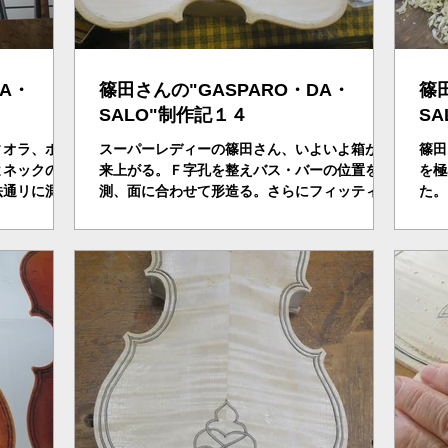
DA・
篠田さんの"GASPARO・DA・
篠
SALO"制作記１４
S
ィオラ、ボデ
スーパーレディーの篠田さん、いよいよ箱が出
篠田
よネックの制
来上がる。Ｆ字孔を整えバス・バーの位置を計
を極
法通リに測
測、面に合わせて形造る。さらにフィッティン
た。
の１００年ほ
グ、クランプで固定、あっという間である。い
裏面
ロと言われる
よいよネックの工程に突き進む・・。
ガイ
題の北イタリ
を使
る・