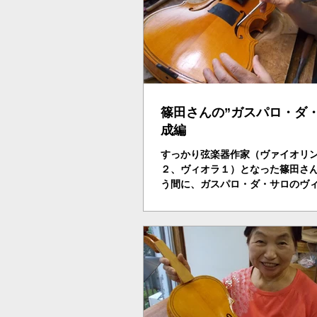
篠田さんの”ガスパロ・ダ・
成編
すっかり弦楽器作家（ヴァイオリ
２、ヴィオラ１）となった篠田さ
う間に、ガスパロ・ダ・サロのヴ
である、お見事としか言えない・
てブリッヂのボディーへのフィッ
を張りカンセーイとなる。試奏し
となる。