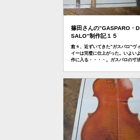
篠田さんの"GASPARO・
SALO"制作記１５
愈々、近ずいてきた”ガスパロ”ヴ
イーは完璧に仕上がった。いよい
作に入る・・・・。ガスパロの寸
り、ラフに仕上ていく。ストラド
ど前のガスパロ、サロ湖のガスパ
だけに、今、コロナビールスで話
ー、ロンバルディーのサ...