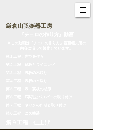
鎌倉山弦楽器工房
『チェロの作り方』動画
※この動画は『チェロの作り方』斎藤範夫著の
内容に沿って製作しています。
第１工程：内型を作る
第２工程 側板とライニング
第３工程 裏板の木取り
第４工程 表板の木取り
第５工程 表・裏板の成形
第６工程 F字孔とバスバーの取り付け
第７工程 ネックの作成と取り付け
第８工程 ニス塗装
第９工程 仕上げ