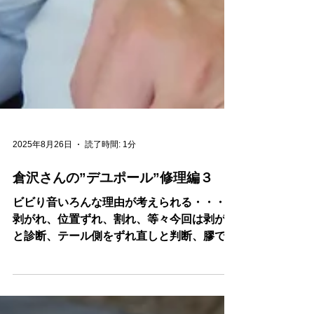
2025年8月26日
読了時間: 1分
倉沢さんの”デユポール”修理編３
ビビり音いろんな理由が考えられる・・・。
剥がれ、位置ずれ、割れ、等々今回は剥がれ
と診断、テール側をずれ直しと判断、膠で閉
じる。音出しはネクスト・・外れた魂柱はは
めなおし、果たして？？いろいろあるが、ま
ず音出しから・・・。