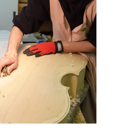
う発想のもと出発。現在では、この矢野弦楽
器工房の江ノ島、戸塚、七里ガ浜、逗子、江
ノ島、等々に工房が出来た。喜ばしい事であ
る。矢野さんのマーラーもストラドの...