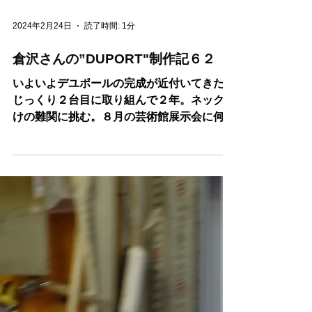
2024年2月24日
読了時間: 1分
倉沢さんの”DUPORT"制作記６２
いよいよデユポールの完成が近付いてきた。
じっくり２台目に取り組んで２年。ネック付
けの難関に挑む。８月の芸術館展示会に何と
か間に合う？！