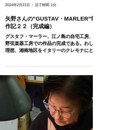
2024年2月21日
読了時間: 1分
矢野さんの”GUSTAV・MARLER”制
作記２２（完成編）
グスタフ・マーラー、江ノ島の自宅工房、矢
野弦楽器工房での作品の完成である。わしの
理想、湘南地区をイタリーのクレモナにとい