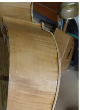
氏、何ケ月ぶりにＣ字コーナーの完成であ
る。じっくり取り組む性格の武江さん。ニコ
ロ・アマティのロマノフのモールドが出来上
がってきた・・・。このモールドに５絃をつ
ける、此れも世界に一つしかない作品。楽し
みだ！！