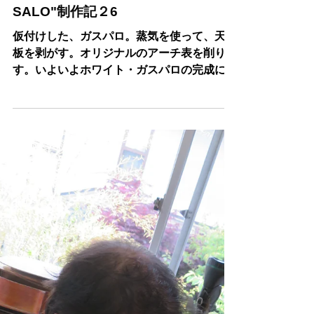
2024年2月26日
読了時間: 1分
山岡さんの”GASPARO・DA・
SALO"制作記２6
仮付けした、ガスパロ。蒸気を使って、天地
板を剥がす。オリジナルのアーチ表を削り出
す。いよいよホワイト・ガスパロの完成に向
け、突っ走る・・・。