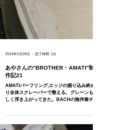
2024年2月28日
読了時間: 1分
あやさんの"BROTHER・AMATI"制
作記21
AMATIパーフリング,エッジの掘り込み終わ
り全体スクレーパーで整える。グレーンも美
しく浮き上がってきた。BACHの無伴奏チェ
ロソナタを弾くこと、5絃に限るということ
で制作が始まった。指板の幅だけがどうやら
普通より大きい？！はたして・・・。？？