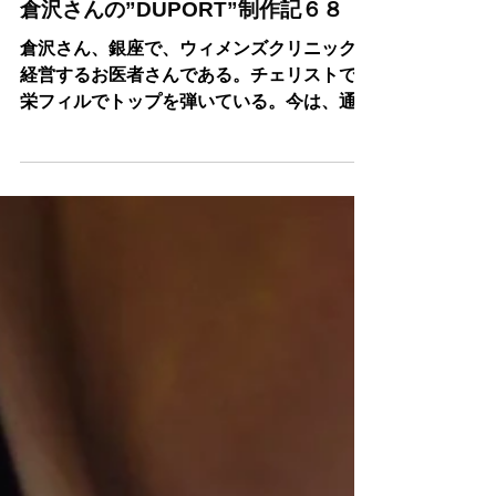
2024年6月24日
読了時間: 1分
倉沢さんの”DUPORT”制作記６８
倉沢さん、銀座で、ウィメンズクリニックを
経営するお医者さんである。チェリストで、
栄フィルでトップを弾いている。今は、通
称"ドボ８”ドボルザーク８番シンホニーに取
り組んでいる。小生も学生時代に１楽章チェ
ロのソリを楽しんだ。今日はチェロ創り最後
の工程、ニスの目止め作業である。今...