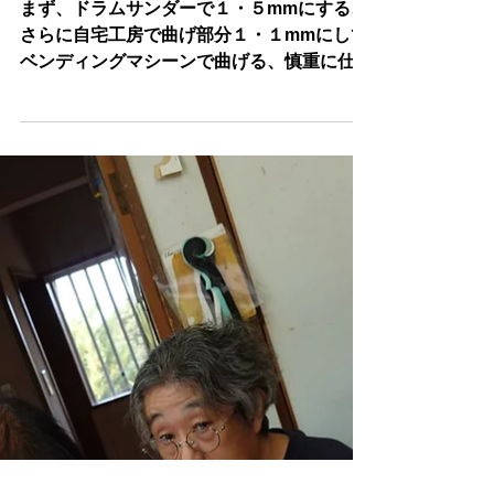
2025年10月20日
読了時間: 1分
田中さんの”スリーピング・ビューテ
イー”制作記７
まず、ドラムサンダーで１・５mmにする、
さらに自宅工房で曲げ部分１・１mmにして
ベンディングマシーンで曲げる、慎重に仕上
げC字コーナー旨く固定した。お見事、素人
にしては完璧な作業であった。