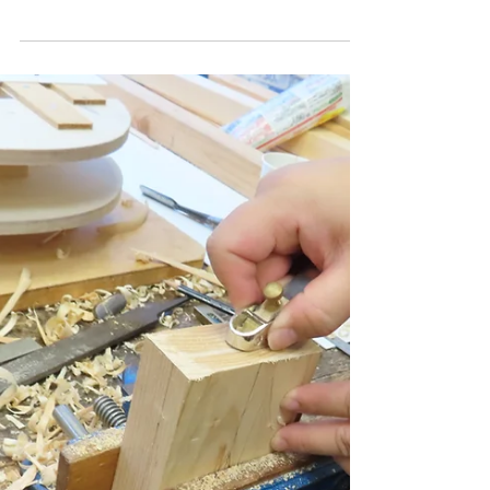
2025年10月25日
読了時間: 1分
三浦さんの”クライスラー”制作記45
三浦さんいよいよ大詰め、ホワイトクライス
ラーの完成である。前回までにネックの仕込
み、取付を完了していた・・。最後の詰めは
緒止め用の5mmの穴あけ、オリジナルのラ
ヴェル貼付、2mmのピンで裏板を固定ポツ
単位のずれなく裏板を膠張り。クランプで止
め。いつものにっこり・・。来週からは楽し
いニス塗りの開始である。続いてSaveuse
のチェロが待っている・・・。