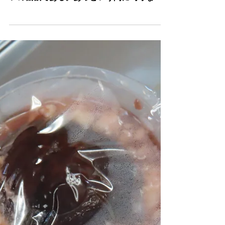
2025年10月27日
読了時間: 1分
小川さんの”ALARD"制作記4
まず、側板を1・5㎜の厚みを維持し、ドラ
ムサンダーを使う。非力な女性にはもってこ
いの機械である。あっという間に均等な1・
5mmに仕上がる。さらに曲げ加工部分は1・
1mmの厚みを、100番のペーパーで出す。ベ
ンディング・マシーンで曲げ、膠で貼付。今
日の仕事カンペキ――！！