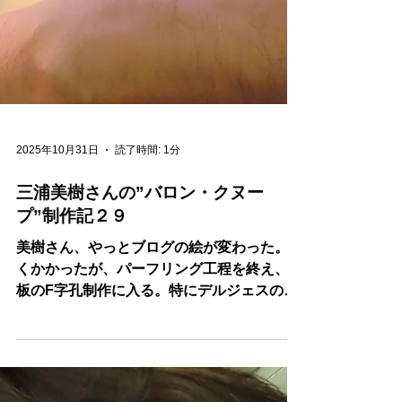
2025年10月31日
読了時間: 1分
三浦美樹さんの”バロン・クヌー
プ”制作記２９
美樹さん、やっとブログの絵が変わった。永
くかかったが、パーフリング工程を終え、表
板のF字孔制作に入る。特にデルジェスのF
が左右、１０ｍｍずれるということがある。
氏、そこんところ猶予し徹底してバランスを
計算する。ボール盤でガイドを掘り、ナイフ