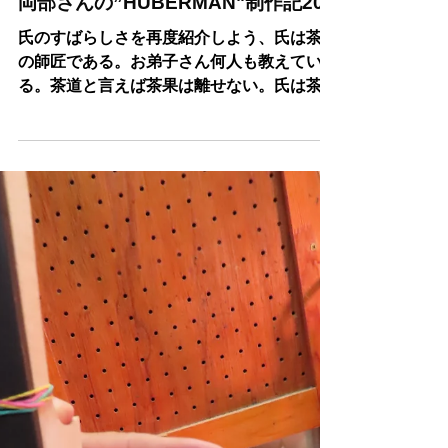
2025年10月25日
読了時間: 1分
岡部さんの”HUBERMAN"制作記20
氏のすばらしさを再度紹介しよう、氏は茶道
の師匠である。お弟子さん何人も教えてい
る。茶道と言えば茶果は離せない。氏は茶菓
せいさくの天才でもある。我が工房もみんな
岡部さんのお菓子を期待するようになってき
た。それほどうまいケーキをオリジナルで創
るしかも半端なく”うまい”。さらにヴァイオ
リン、チェロ、ヴィオラの作家であり，奏者
である。さらに東大出である。鬼に金棒とは
氏の事か！！氏のオリジナル茶菓を披露す