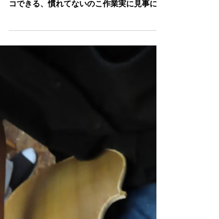
田中さん、C字コーナーの片方は、先週完
成、今日は左側を貼付、微妙な長さを図りノ
コできる、慣れてないのこ作業実に見事にこ
なす。天賦の才か？！一番難しい、上、下の
ブロックの垂直、スコヤを当てながら、直面
を図り、チェロ創りの根幹ヴァーティカルを
丁寧に追及する。