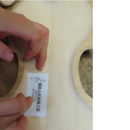
2025年10月25日
読了時間: 1分
丸岡さんの”TESTORE"制作記48
丸岡さんも、完成に近付いてきた。ネックの
取り付け角度87度，天23mm、地19mm。出
幅6mm、指板の高さ20mm、すべたOK。ネ
ックのグリップを、スピンドル・サンダーで
大まかに取りナイフで美しいグリップにす
る。いよいよすべて整った。