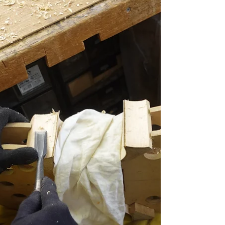
ある。ペグの穴あけ、ブリッジの装着、絃を
G,D,A,Eの順につないでいく。この瞬間が、
作家のワクワク感をゆする・・・。工房中響
き渡る高音、朗朗たる響きの...