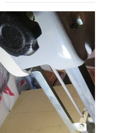
武江さんの”ROMNOV"制作記５
氏、少し進んだ！！慎重派武江さん、なかな
か次ぎへ進まない。C字のアンダー、アッパ
ーのブロック削りに慎重を極める・・・。ネ
ックの平面だしにかかる。慎重居士の氏、平
面だしを終える。