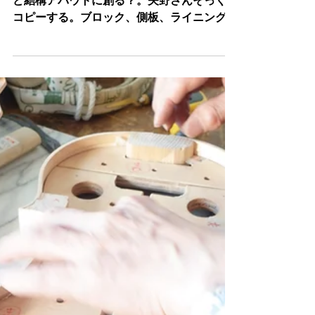
矢野さんの”BRUSILOW”制作記２
デルジェスはC字のメープルが逆反転するな
ど結構アバウトに創る？。矢野さんそっくり
コピーする。ブロック、側板、ライニング、
等自宅工房の威力を発揮、あっという間にこ
こまで到達。さらに天板、地板のハギも成
功。この”どや顔”となる