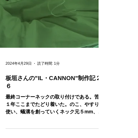
2024年4月29日
読了時間: 1分
板垣さんの”IL・CANNON"制作記２
６
最終コーナーネックの取り付けである。苦節
１年ここまでたどり着いた。のこ、やすりを
使い、蟻溝を創っていくネック元５mm、黒
檀の先端２０ｍｍ，厳守。成功。うれしそ
ー！！来週はホワイトキャノンの誕生であ