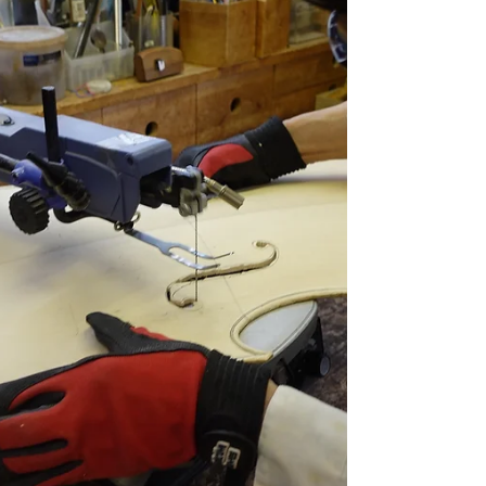
M点で１２mmを保持、全体を美しい放物線
でバスバーが完成。膠を丁寧に塗り、アルコ
ールランプで液状化を徹底、いよいよホワイ
トキヤノン砲の完成である。してやったり
の”どや顔”となる。