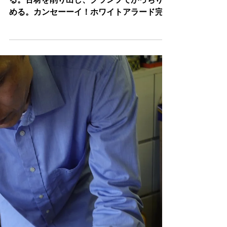
2024年4月17日
読了時間: 1分
副島さんの”ALARD"制作記３１
F字孔を完成、続いて、バスバーの制作であ
る。古材を削り出し、クランプでがっちり止
める。カンセーーイ！ホワイトアラード完成
のため、モールド内部のあんこを小バンドソ
ーで切り取る。うまくいった。来週はいよい
よ天板を張り付ける・・。そしてこの”どや
顔”となる。 どや顔”