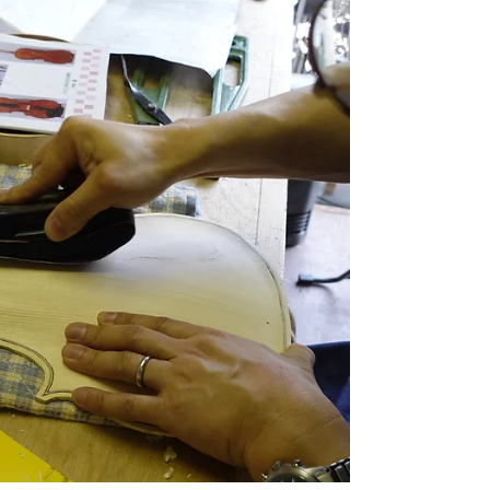
あやさんの”BROTHER・AMATI"制
作記２５
アマティーのハコに近付いてきた。裏側細部
を除いて完璧な厚みになった。あやさんのっ
てきた。孫から引き継いだ作業。結構楽しん
でココまできた。続いて、F字孔の作業に入
る。ポスターから微妙なラインをトレース。
小型バンドソーで切り抜いた。庭の桜も満
開、祝福しているようだ！！