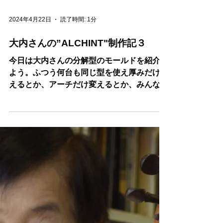
2024年4月22日
読了時間: 1分
大内さんの”ALCHINT"制作記３
今日は大内さんの分解型のモールドを紹介し
よう。ふつう何台も同じ型を使え厚みだけ変
えるとか、アーチだけ変えるとか、みんない
ろいろ苦労する。面白おじさんは、考えた、
簡単に分解できるモールドを創った。見事に
簡単に外れるモールドである。さすが４台目
のアルキント、マエストロとなった氏...