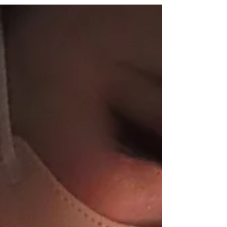
動物たちに聴かせていた。念願のストラドの
サヴュース、ちょっと小型で婦人向けにピッ
タリ、自身もサックス同様、チェロレッスン
にも通うという。テンプレートを１５mmの
合板にトレース。ブロックの位置を図りなが
ら、バンドソーで型を完成させた。ほんとに
仕事が早くセンスの塊のような三浦さんであ
る。