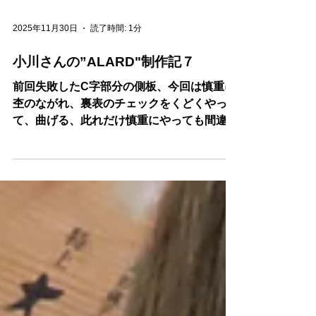
2025年11月30日
読了時間: 1分
小川さんの”ALARD"制作記７
前回失敗したC字部分の側板、今回は慎重に
杢のながれ、裏表のチェックをくどくやっ
て、曲げる、此れだけ慎重にやっても間違い
が生ずる、この制作の難しいところであ
る・・。小川さん、木の扱い、道具（ノミ、
カンナ、ヤスリ、ノコ）の扱iいでこなすよ
うになっている。好きこそものの上手なれを
地で行っている。才能アリ！！次の工程最難
関”ハギ”これをいかに通過するか？？