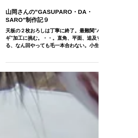
2022年7月31日
読了時間: 1分
山岡さんの”GASUPARO・DA・
SARO"制作記９
天板の２枚おろしは丁寧に終了。最難関”ハ
ギ”加工に挑む。・・。直角、平面、追及す
る、なん回やっても毛一本合わない。小生も
手伝うが、さんざんスタンレーを使うも合わ
ない。最後クランプで力業。合わな
い・・・。ついに次回への繰り越しとなる‥
然して、氏”渋ずら”