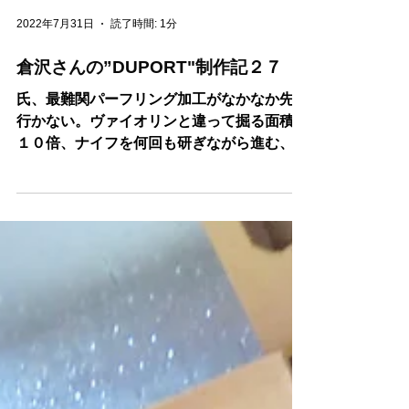
2022年7月31日
読了時間: 1分
倉沢さんの”DUPORT"制作記２７
氏、最難関パーフリング加工がなかなか先に
行かない。ヴァイオリンと違って掘る面積が
１０倍、ナイフを何回も研ぎながら進む、先
はトーーイなーの顔。