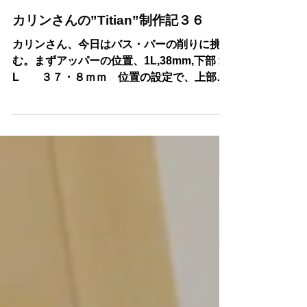
2022年7月31日
読了時間: 1分
カリンさんの”Titian”制作記３６
カリンさん、今日はバス・バーの削りに挑
む。まずアッパーの位置、1L,38mm,下部１
L ３７・８ｍｍ 位置の設定で、上部、
４・３mm 下部、５・７mm、のスプルー
スを創る。スタンレーで厚みを図りながら力
強く、カンナをふるう、できたー