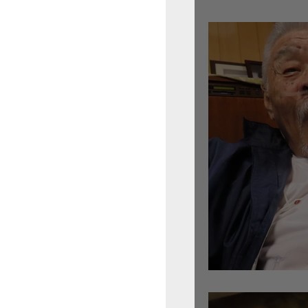
倉沢さんのグァルネ