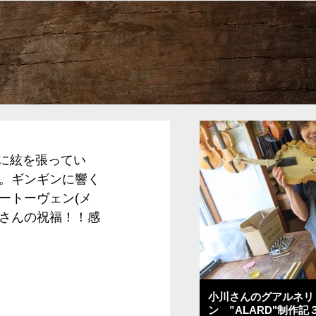
ブログ
書籍
番に絃を張ってい
。ギンギンに響く
ートーヴェン(メ
さんの祝福！！感
小川さんのグアルネリ
ン ”ALARD"制作記