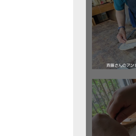
斉藤さんのアン