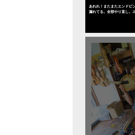
あれれ！またまたエンドピ
漏れてる。全部やり直し。
０゜で徹底して削る。やっ
――の小川さんの笑顔が満