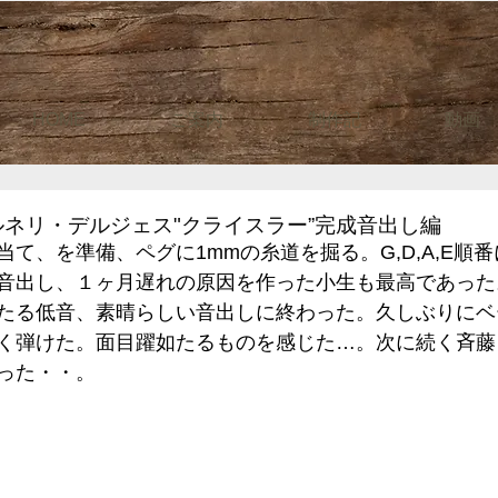
HOME
ご案内
制作記
動画
ネリ・デルジェス"クライスラー”完成音出し編
て、を準備、ペグに1mmの糸道を掘る。G,D,A,E順
音出し、１ヶ月遅れの原因を作った小生も最高であった
たる低音、素晴らしい音出しに終わった。久しぶりにベ
く弾けた。面目躍如たるものを感じた…。次に続く斉藤
った・・。