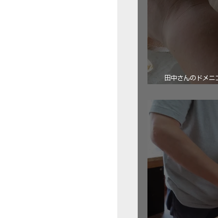
田中さんのドメニコ・