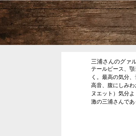
三浦さんのグァル
テールピース、顎当
く。最高の気分、
高音、腹にしみわ
ヌエット）気分よ
激の三浦さんであ