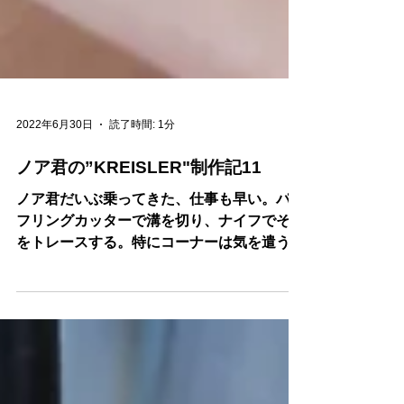
2022年6月30日
読了時間: 1分
ノア君の”KREISLER"制作記11
ノア君だいぶ乗ってきた、仕事も早い。パー
フリングカッターで溝を切り、ナイフでそれ
をトレースする。特にコーナーは気を遣う、
やったー！！みぞを完全に制覇。最初にして
は天才的である。パーフリングを溝通リに曲
げ、入れ込む。丁寧に丁寧に挑む！そしてこ
の”どや顔”。有望である。