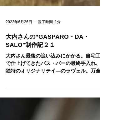
2022年6月26日
読了時間: 1分
大内さんの”GASPARO・DA・
SALO"制作記２１
大内さん最後の追い込みにかかる。自宅工房
で仕上げてきたバス・バーの最終手入れ、氏
独特のオリジナリテイ―のラヴェル。万全の
膠止めで、ガスパロのヴィオラが出来たー
と”どや顔”にオモシロ顔！！