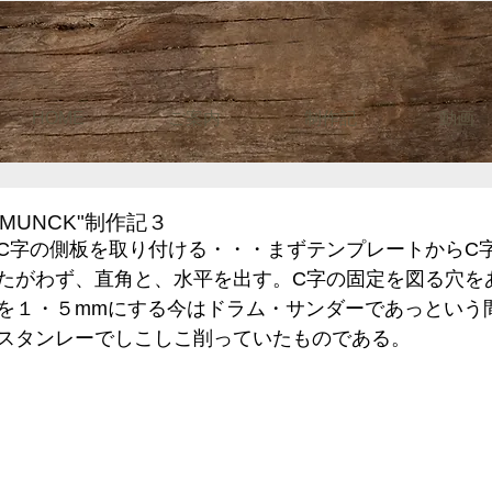
HOME
ご案内
制作記
動画
MUNCK"制作記３
C字の側板を取り付ける・・・まずテンプレートからC
たがわず、直角と、水平を出す。C字の固定を図る穴を
を１・５mmにする今はドラム・サンダーであっという
スタンレーでしこしこ削っていたものである。