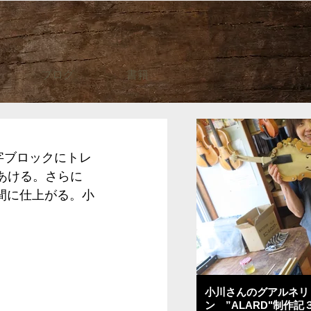
ブログ
書籍
字ブロックにトレ
あける。さらに
間に仕上がる。小
小川さんのグアルネリ
ン ”ALARD"制作記