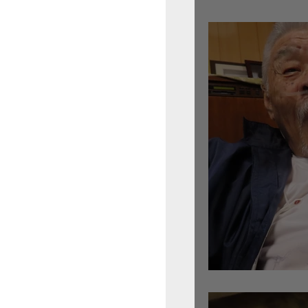
倉沢さんのグァルネ