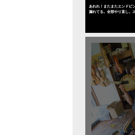
あれれ！またまたエンドピ
漏れてる。全部やり直し。
０゜で徹底して削る。やっ
――の小川さんの笑顔が満