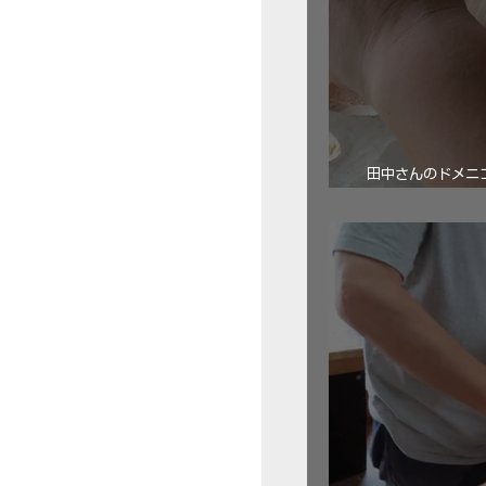
田中さんのドメニコ・