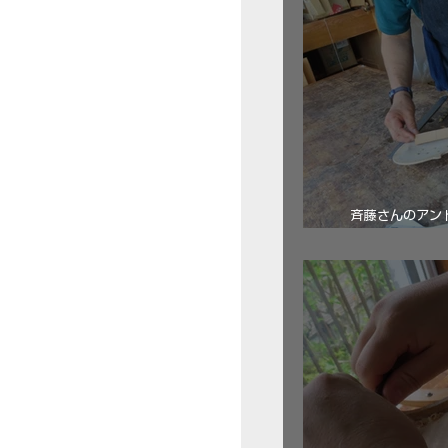
斉藤さんのアン