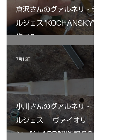
倉沢さんのグァルネリ・デ
ルジェス”KOCHANSKY"制
作記6
7月16日
小川さんのグアルネリ・デ
ルジェス ヴァイオリ
ン ”ALARD"制作記３3