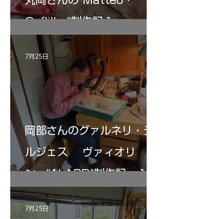
Gofliller”制作記１
7月25日
岡部さんのグァルネリ・デ
ルジェス ヴァィオリ
ン ”ALARD"制作記 １2
7月25日