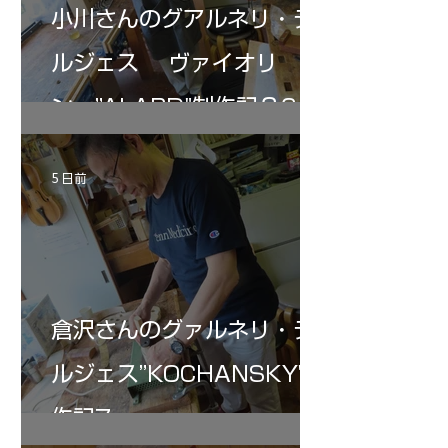
小川さんのグアルネリ・デ
ルジェス ヴァイオリ
ン ”ALARD"制作記３6
5 日前
倉沢さんのグァルネリ・デ
ルジェス”KOCHANSKY"制
作記7