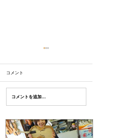
コメント
万里さんの"BETTS"制
万里さんの”BETTS
コメントを追加…
作記26
作記２６