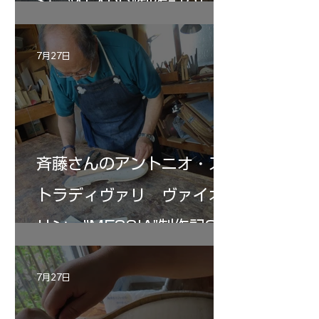
ン ”ALARD"制作記３5
7月27日
斉藤さんのアントニオ・ス
トラディヴァリ ヴァイオ
リン ”MESSIA"制作記33
7月27日