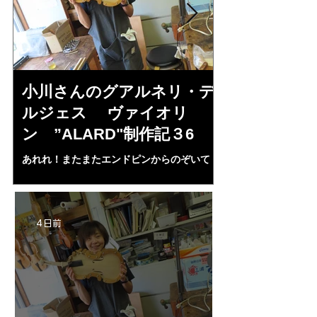
小川さんのグアルネリ・デ
倉沢さんの
ルジェス ヴァイオリ
ルジェス”KO
ン ”ALARD"制作記３6
作記7
あれれ！またまたエンドピンからのぞいて
コーチャンスキー、
る・・・。発見、わずかな光が漏れてる。全
も呼ばれる、WIに
部やり直し。エンドピン脇をヤスリ、ノミ、
ンストのポール・コ
ペーパー１００゜で徹底して削る。やっと光
ある。倉沢さん徹底
が消えた。にかわで再度閉じる。消えた――
ーティカルを追及し
4 日前
の小川さんの笑顔が満開となる・・。いよい
いる。基本に神経を
よ来週からニス塗りか？