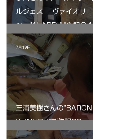
ルジェス ヴァイオリ
ン ”ALARD"制作記３4
7月19日
三浦美樹さんの”BARON・
KUNUPU"制作記30