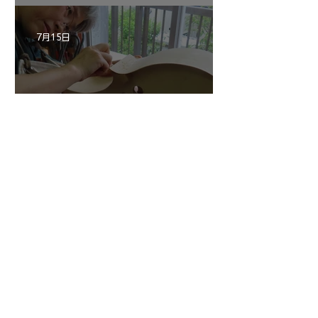
7月15日
三浦さんのアントニオ・ス
トラディヴァリ チェ
ロ ”SAVUESE"制作記１3
1
/
147
アーカイブ
2026年8月
（3）
3件の記事