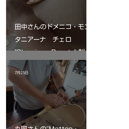
田中さんのドメニコ・モン
タニアーナ チェロ
"Sleeping・Beauty” 制作
記 30
7月25日
丸岡さんの”Matteo・