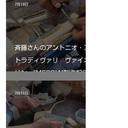
7月18日
斉藤さんのアントニオ・ス
トラディヴァリ ヴァイオ
リン ”MESSIA"制作記32
7月16日