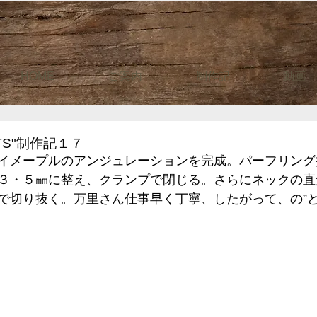
HOME
ご案内
制作記
動画
TS"制作記１７
イメープルのアンジュレーションを完成。パーフリング
３・５㎜に整え、クランプで閉じる。さらにネックの直
で切り抜く。万里さん仕事早く丁寧、したがって、の”ど