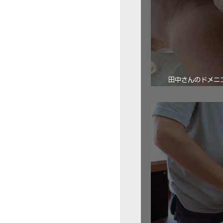
田中さんのドメニコ・