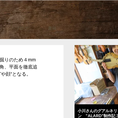
ブログ
書籍
掘りのため４mm
角、平面を徹底追
や顔”となる。
小川さんのグアルネリ
ン ”ALARD"制作記