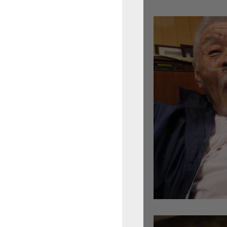
倉沢さんのグァルネ