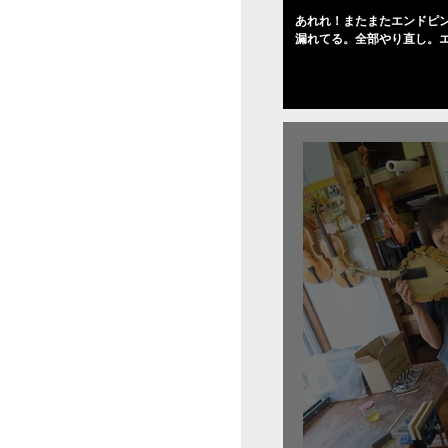
あれれ！またまたエンドピ
漏れてる。全部やり直し。
０゜で徹底して削る。やっ
――の小川さんの笑顔が満