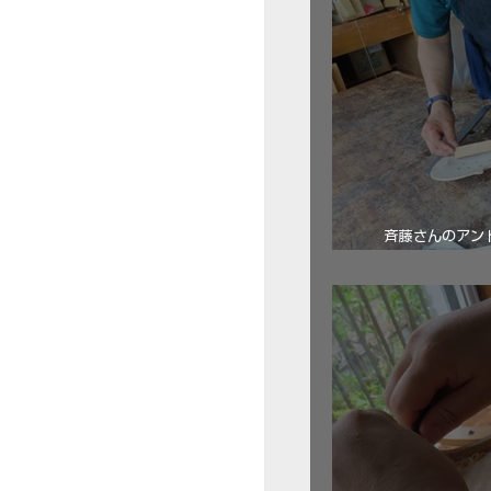
斉藤さんのアン