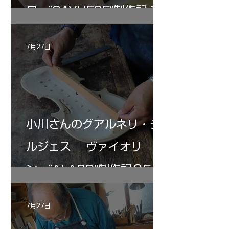
ロ ”SAVUESE"制作記１2
7月27日
小川さんのグアルネリ・デ
ルジェス ヴァイオリ
ン ”ALARD"制作記３5
7月27日