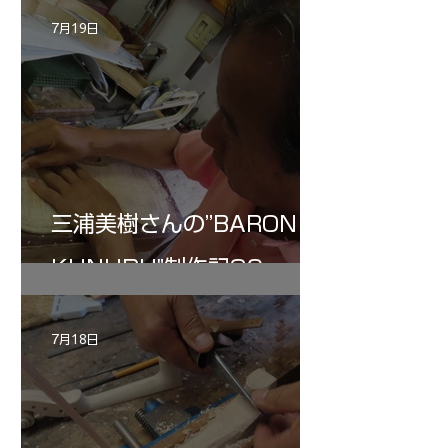
7月19日
三浦美樹さんの”BARON・
KUNUPU"制作記30
7月18日