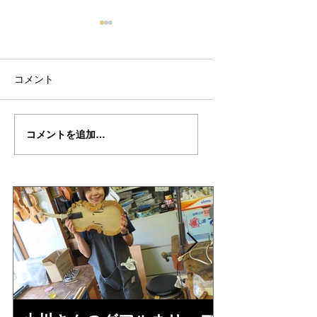
コメント
八木さん
八木さん
コメントを追加…
の"ALCHINTO"制作記
の”ALCHINTO"制
１０