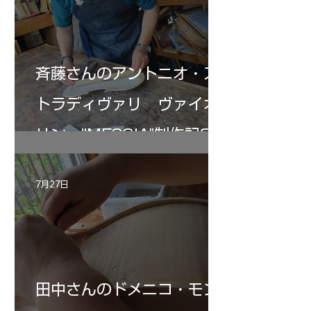
斉藤さんのアントニオ・ス
トラディヴァリ ヴァイオ
リン ”MESSIA"制作記33
7月27日
田中さんのドメニコ・モン