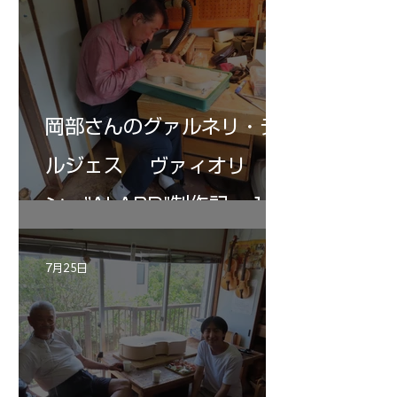
岡部さんのグァルネリ・デ
ルジェス ヴァィオリ
ン ”ALARD"制作記 １2
7月25日