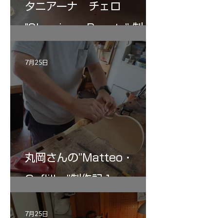
タニアーナ チェロ
"Sleeping・Beauty” 制作
記 30
7月25日
丸岡さんの”Matteo・
Gofliller”制作記１
7月25日