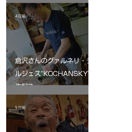
4 日前
倉沢さんのグァルネリ・デ
ルジェス”KOCHANSKY"制
作記7
5 日前