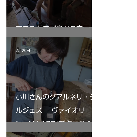
マエストロ副島君の来房
7月20日
小川さんのグアルネリ・デ
ルジェス ヴァイオリ
ン ”ALARD"制作記３4