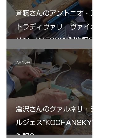
斉藤さんのアントニオ・ス
トラディヴァリ ヴァイオ
リン ”MESSIA"制作記32
7月16日
倉沢さんのグァルネリ・デ
ルジェス”KOCHANSKY"制
作記6