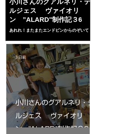
小川さんのグアルネリ・デ
倉沢さんの
ルジェス ヴァイオリ
ルジェス”KO
ン ”ALARD"制作記３6
作記7
あれれ！またまたエンドピンからのぞいて
コーチャンスキー、
る・・・。発見、わずかな光が漏れてる。全
も呼ばれる、WIに
部やり直し。エンドピン脇をヤスリ、ノミ、
ンストのポール・コ
ペーパー１００゜で徹底して削る。やっと光
ある。倉沢さん徹底
が消えた。にかわで再度閉じる。消えた――
ーティカルを追及し
3 日前
の小川さんの笑顔が満開となる・・。いよい
いる。基本に神経を
よ来週からニス塗りか？
小川さんのグアルネリ・デ
ルジェス ヴァイオリ
ン ”ALARD"制作記３6