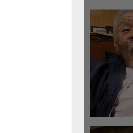
倉沢さんのグァルネ