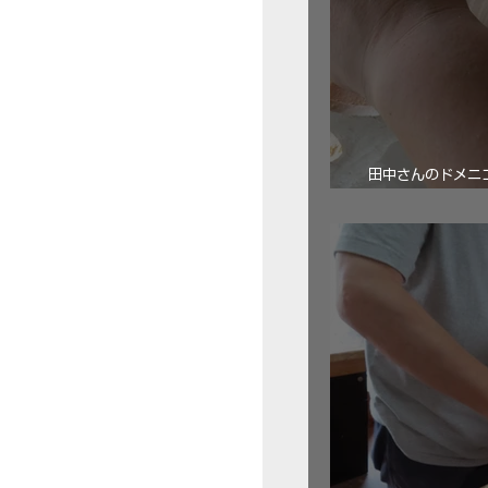
田中さんのドメニコ・