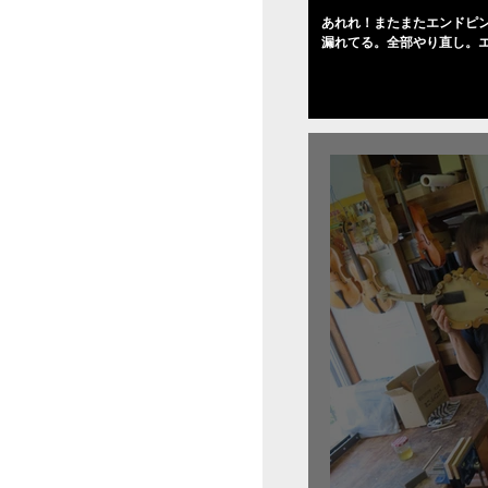
あれれ！またまたエンドピ
漏れてる。全部やり直し。
０゜で徹底して削る。やっ
――の小川さんの笑顔が満