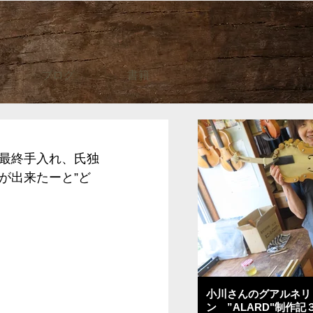
ブログ
書籍
最終手入れ、氏独
が出来たーと”ど
小川さんのグアルネリ
ン ”ALARD"制作記