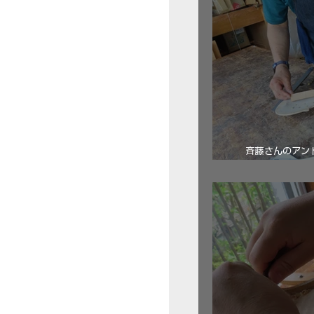
斉藤さんのアン