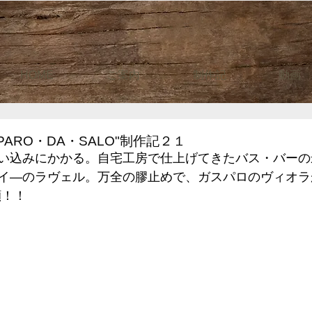
HOME
ご案内
制作記
動画
PARO・DA・SALO"制作記２１
い込みにかかる。自宅工房で仕上げてきたバス・バーの
イ―のラヴェル。万全の膠止めで、ガスパロのヴィオラ
顔！！