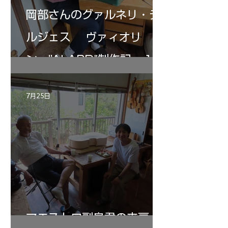
岡部さんのグァルネリ・デ
ルジェス ヴァィオリ
ン ”ALARD"制作記 １2
7月25日
マエストロ副島君の来房