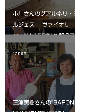
小川さんのグアルネリ・デ
ルジェス ヴァイオリ
ン ”ALARD"制作記３7
17 時間前
三浦美樹さんの”BARON・