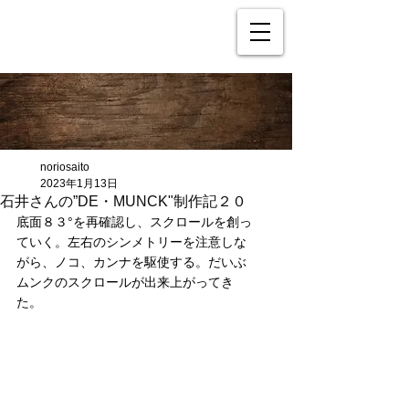
noriosaito
2023年1月13日
石井さんの”DE・MUNCK"制作記２０
底面８３°を再確認し、スクロールを創っ
ていく。左右のシンメトリーを注意しな
がら、ノコ、カンナを駆使する。だいぶ
ムンクのスクロールが出来上がってき
た。