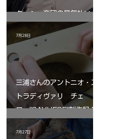
ターヘー楽団の暑気払い
7月28日
三浦さんのアントニオ・ス
トラディヴァリ チェ
ロ ”SAVUESE"制作記１2
7月27日