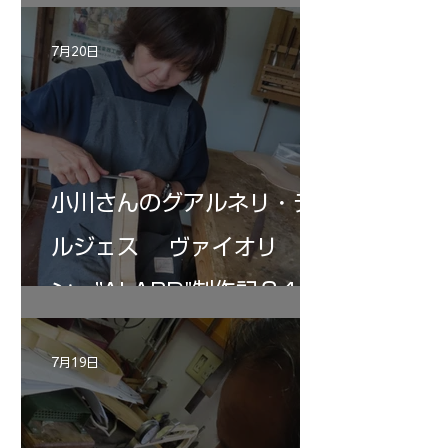
7月20日
小川さんのグアルネリ・デ
ルジェス ヴァイオリ
ン ”ALARD"制作記３4
7月19日