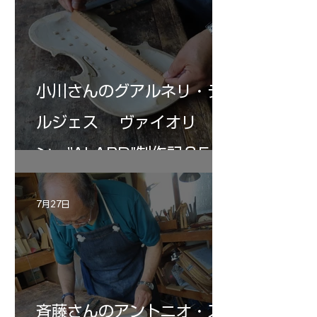
小川さんのグアルネリ・デ
ルジェス ヴァイオリ
ン ”ALARD"制作記３5
7月27日
斉藤さんのアントニオ・ス