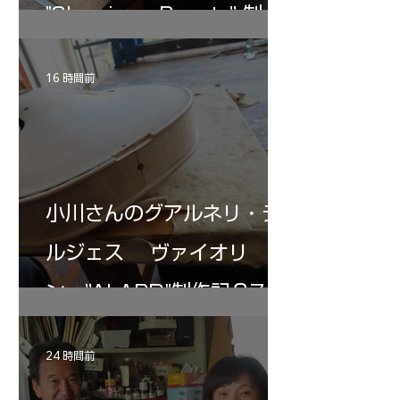
"Sleeping・Beauty” 制作
記 31
16 時間前
小川さんのグアルネリ・デ
ルジェス ヴァイオリ
ン ”ALARD"制作記３7
24 時間前