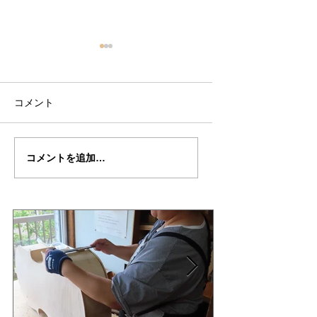
コメント
小川さんのグアルネ
三浦美樹さん
コメントを追加…
リ・デルジェス ヴァ
の”BARON・
イオリン ”ALARD"制
KUNUPU"制作記3
作記３7