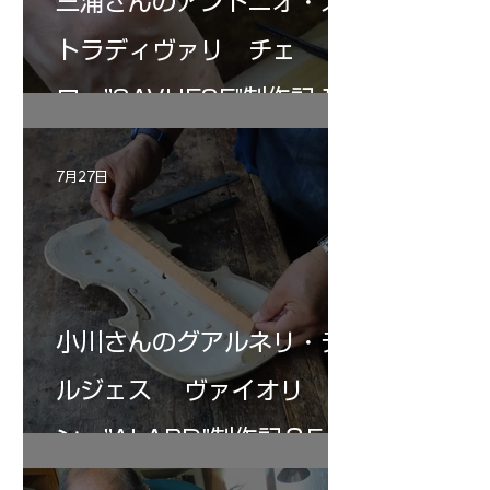
三浦さんのアントニオ・ス
トラディヴァリ チェ
ロ ”SAVUESE"制作記１2
7月27日
小川さんのグアルネリ・デ
ルジェス ヴァイオリ
ン ”ALARD"制作記３5