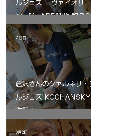
ルジェス ヴァイオリ
ン ”ALARD"制作記３6
7 日前
倉沢さんのグァルネリ・デ
ルジェス”KOCHANSKY"制
作記7
8月2日