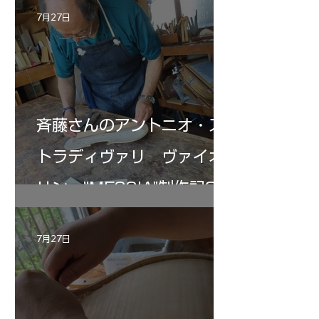
7月27日
斉藤さんのアントニオ・ス
トラディヴァリ ヴァイオ
リン ”MESSIA"制作記33
7月27日