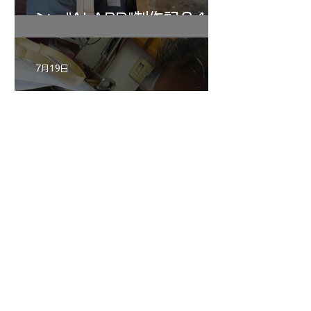
ン ”ALARD"制作記３4
7月19日
三浦美樹さんの”BARON・
KUNUPU"制作記30
7月18日