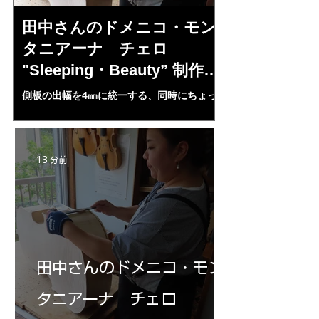
田中さんのドメニコ・モン
小川さんの
タニアーナ チェロ
ルジェス 
"Sleeping・Beauty” 制作記
ン ”ALAR
31
側板の出幅を4㎜に統一する、同時にちょっ
アンダーまくら、の
とした”がた”も正確に修正する。それが完璧
ALARDのホワイト
にできてから。パーフリング用に平を出し。
の起爆剤となる・・
後々の上下板の固定のため２mmのピンホー
ルを開ける。いよいよBeautyのホワイト完
13 分前
成に近付く。田中さん、正確な厚み出しのた
めDavid・Sora氏の厚み出し機を自作すると
いう。
田中さんのドメニコ・モン
タニアーナ チェロ