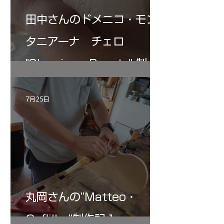
田中さんのドメニコ・モン
タニアーナ チェロ
"Sleeping・Beauty” 制作
記 30
7月25日
丸岡さんの”Matteo・
Gofliller”制作記１