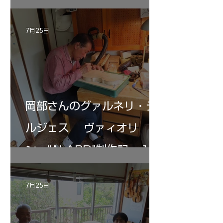
7月25日
岡部さんのグァルネリ・デ
ルジェス ヴァィオリ
ン ”ALARD"制作記 １2
7月25日