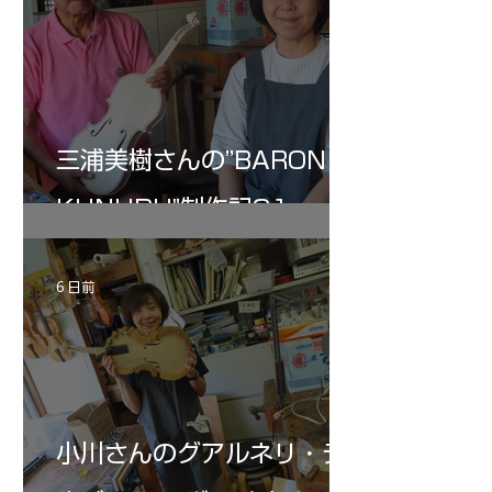
三浦美樹さんの”BARON・
KUNUPU"制作記31
6 日前
小川さんのグアルネリ・デ