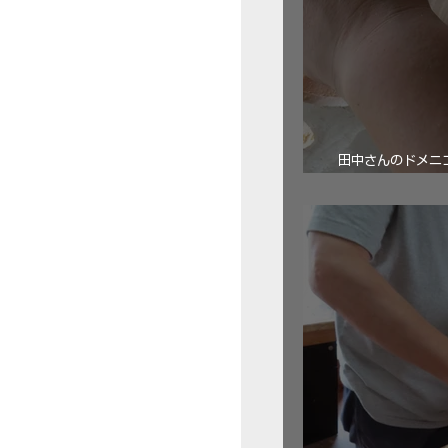
田中さんのドメニコ・