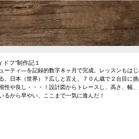
HOME
ご案内
制作記
動画
ィドフ”制作記１
ューティ―を記録的数字８ヶ月で完成。レッスンもはじ
る。日本（世界）？広しと言え、７０ん歳で２台目に挑
根性や良し・・・！設計図からトレースし、高さ、幅、
いるから早やい、ここまで一気に進んだ！