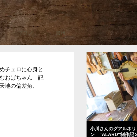
ブログ
書籍
めチェロに心身と
むおばちゃん。記
天地の偏差角、
小川さんのグアルネリ
ン ”ALARD"制作記