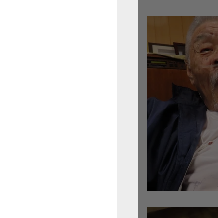
倉沢さんのグァルネ