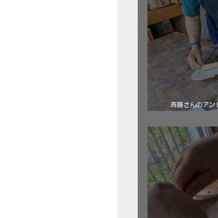
斉藤さんのアン