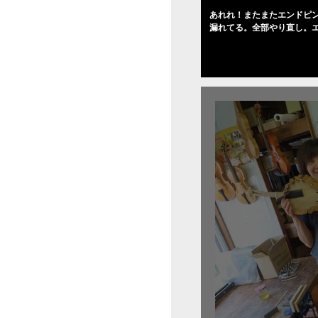
あれれ！またまたエンドピ
漏れてる。全部やり直し。
０゜で徹底して削る。やっ
――の小川さんの笑顔が満