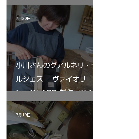
7月20日
小川さんのグアルネリ・デ
ルジェス ヴァイオリ
ン ”ALARD"制作記３4
7月19日