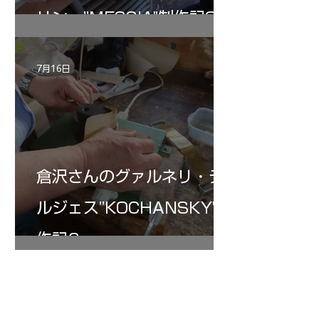
リン ”MESSIA"制作記32
7月16日
倉沢さんのグァルネリ・デ
ルジェス”KOCHANSKY"制
作記6
7月16日