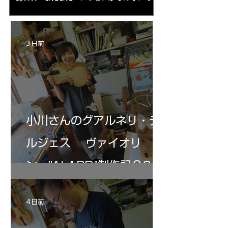
る・・・。発見、わずかな光が漏れてる。全
も呼ばれる、WIに
部やり直し。エンドピン脇をヤスリ、ノミ、
ンストのポール・コ
ペーパー１００゜で徹底して削る。やっと光
ある。倉沢さん徹底
が消えた。にかわで再度閉じる。消えた――
ーティカルを追及し
3 日前
の小川さんの笑顔が満開となる・・。いよい
いる。基本に神経を
よ来週からニス塗りか？
小川さんのグアルネリ・デ
ルジェス ヴァイオリ
ン ”ALARD"制作記３6
4 日前