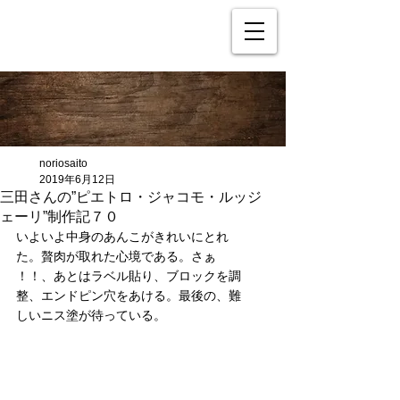
noriosaito
2019年6月12日
三田さんの”ピエトロ・ジャコモ・ルッジ
ェーリ”制作記７０
いよいよ中身のあんこがきれいにとれ
た。贅肉が取れた心境である。さぁ
！！、あとはラベル貼り、ブロックを調
整、エンドピン穴をあける。最後の、難
しいニス塗が待っている。