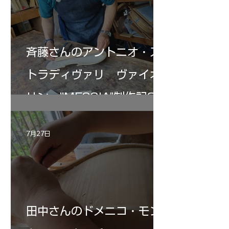
斉藤さんのアントニオ・ス
トラディヴァリ ヴァイオ
リン ”MESSIA"制作記33
7月27日
田中さんのドメニコ・モン