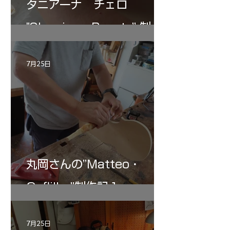
タニアーナ チェロ
"Sleeping・Beauty” 制作
記 30
7月25日
丸岡さんの”Matteo・
Gofliller”制作記１
7月25日