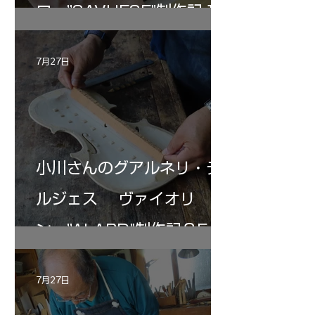
ロ ”SAVUESE"制作記１2
7月27日
小川さんのグアルネリ・デ
ルジェス ヴァイオリ
ン ”ALARD"制作記３5
7月27日