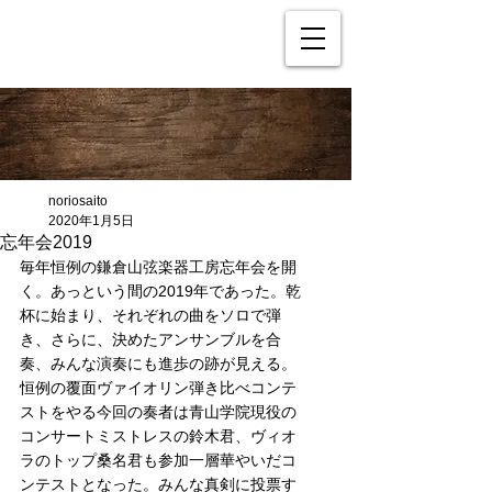
noriosaito
2020年1月5日
忘年会2019
毎年恒例の鎌倉山弦楽器工房忘年会を開
く。あっという間の2019年であった。乾
杯に始まり、それぞれの曲をソロで弾
き、さらに、決めたアンサンブルを合
奏、みんな演奏にも進歩の跡が見える。
恒例の覆面ヴァイオリン弾き比べコンテ
ストをやる今回の奏者は青山学院現役の
コンサートミストレスの鈴木君、ヴィオ
ラのトップ桑名君も参加一層華やいだコ
ンテストとなった。みんな真剣に投票す