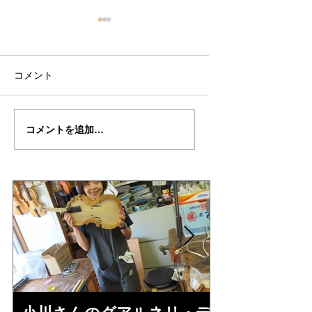
コメント
倉沢さんのグァルネ
ターヘー楽団の暑
コメントを追加…
リ・デルジェ
い
ス”KOCHANSKY"制作
記7