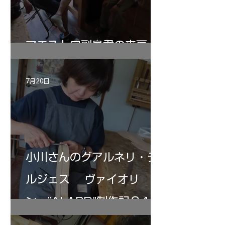
マエストロ副島君の来房
7月20日
小川さんのグアルネリ・デ
ルジェス ヴァイオリ
ン ”ALARD"制作記３4