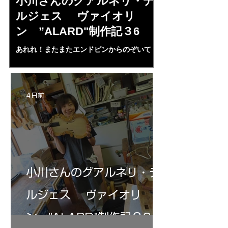
小川さんのグアルネリ・デ
倉沢さんの
ルジェス ヴァイオリ
ルジェス”KO
ン ”ALARD"制作記３6
作記7
あれれ！またまたエンドピンからのぞいて
コーチャンスキー、
る・・・。発見、わずかな光が漏れてる。全
も呼ばれる、WIに
部やり直し。エンドピン脇をヤスリ、ノミ、
ンストのポール・コ
ペーパー１００゜で徹底して削る。やっと光
ある。倉沢さん徹底
が消えた。にかわで再度閉じる。消えた――
ーティカルを追及し
4 日前
の小川さんの笑顔が満開となる・・。いよい
いる。基本に神経を
よ来週からニス塗りか？
小川さんのグアルネリ・デ
ルジェス ヴァイオリ
ン ”ALARD"制作記３6