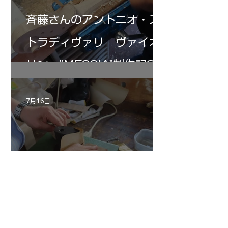
斉藤さんのアントニオ・ス
トラディヴァリ ヴァイオ
リン ”MESSIA"制作記32
7月16日
倉沢さんのグァルネリ・デ
ルジェス”KOCHANSKY"制
作記6