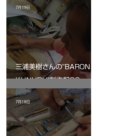
7月19日
三浦美樹さんの”BARON・
KUNUPU"制作記30
7月18日