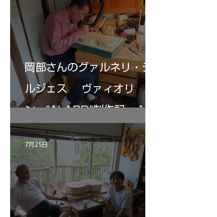
岡部さんのグァルネリ・デ
ルジェス ヴァィオリ
ン ”ALARD"制作記 １2
7月25日