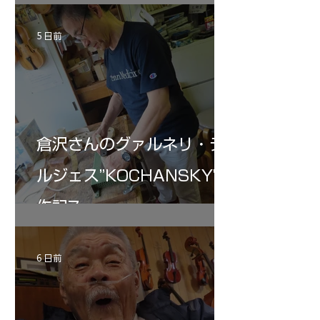
5 日前
倉沢さんのグァルネリ・デ
ルジェス”KOCHANSKY"制
作記7
6 日前