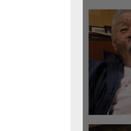
倉沢さんのグァルネ