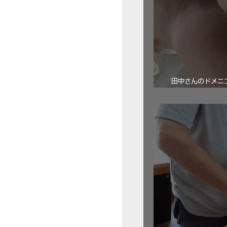
田中さんのドメニコ・