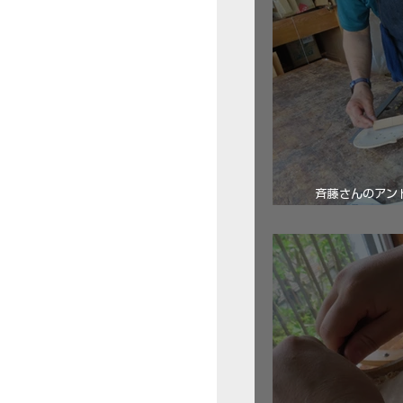
斉藤さんのアン