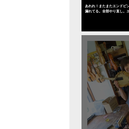
あれれ！またまたエンドピ
漏れてる。全部やり直し。
０゜で徹底して削る。やっ
――の小川さんの笑顔が満