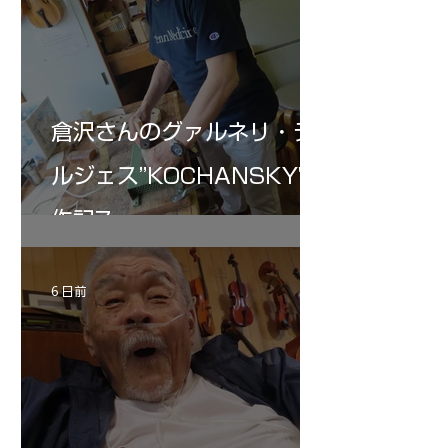
倉沢さんのグァルネリ・デ
ルジェス”KOCHANSKY"制
作記7
6 日前