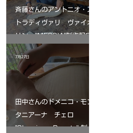
斉藤さんのアントニオ・ス
トラディヴァリ ヴァイオ
リン ”MESSIA"制作記33
7月27日
田中さんのドメニコ・モン
タニアーナ チェロ
"Sleeping・Beauty” 制作