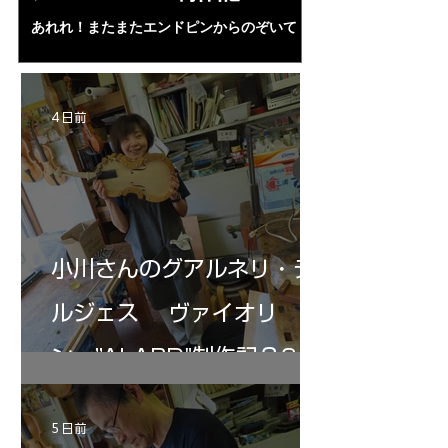
あれれ！またまたエンドピンからのぞいて
コーチャンスキー、
る・・・。発見、わずかな光が漏れてる。全
も呼ばれる、WIに
部やり直し。エンドピン脇をヤスリ、ノミ、
ンストのポール・コ
ペーパー１００゜で徹底して削る。やっと光
ある。倉沢さん徹底
が消えた。にかわで再度閉じる。消えた――
ーティカルを追及し
4 日前
の小川さんの笑顔が満開となる・・。いよい
いる。基本に神経を
よ来週からニス塗りか？
小川さんのグアルネリ・デ
ルジェス ヴァイオリ
ン ”ALARD"制作記３6
5 日前