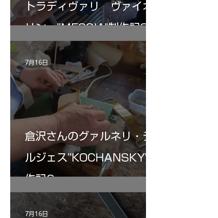
トラディヴァリ ヴァイオ
リン ”MESSIA"制作記32
7月16日
倉沢さんのグァルネリ・デ
ルジェス”KOCHANSKY"制
作記6
7月16日