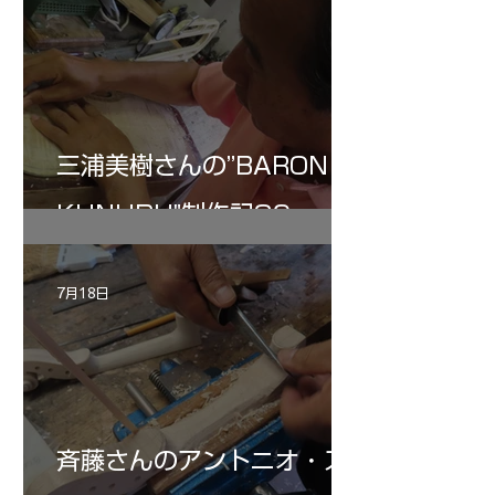
三浦美樹さんの”BARON・
KUNUPU"制作記30
7月18日
斉藤さんのアントニオ・ス