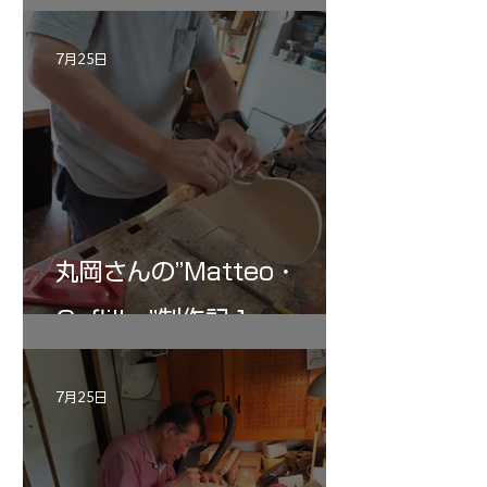
記 30
7月25日
丸岡さんの”Matteo・
Gofliller”制作記１
7月25日