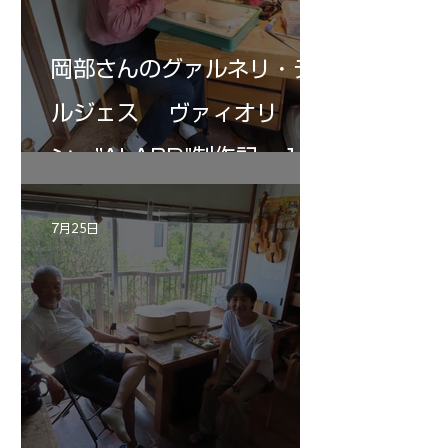
岡部さんのグァルネリ・デ
ルジェス ヴァィオリ
ン ”ALARD"制作記 １2
7月25日