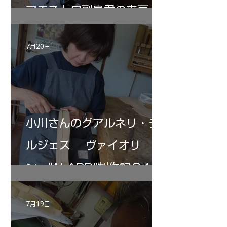
マエストロ副島君の来房
7月20日
小川さんのグアルネリ・デ
ルジェス ヴァイオリ
ン ”ALARD"制作記３4
7月19日