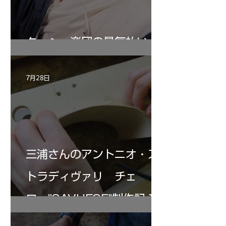
ターヘー楽団の暑気払い
7月28日
三浦さんのアントニオ・ス
トラディヴァリ チェ
ロ ”SAVUESE"制作記１2