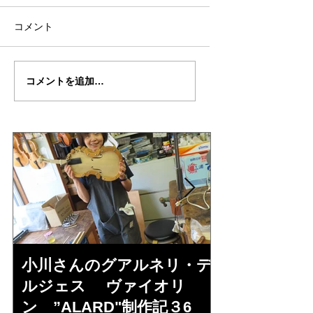
コメント
Yさんの”GUSTAV・
Yさんの”GUSTAV
コメントを追加…
MAHLER"制作記２０
MAHLER"制作記
小川さんのグアルネリ・デ
倉沢さんの
ルジェス ヴァイオリ
ルジェス”KO
ン ”ALARD"制作記３6
作記7