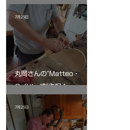
記 30
7月25日
丸岡さんの”Matteo・
Gofliller”制作記１
7月25日