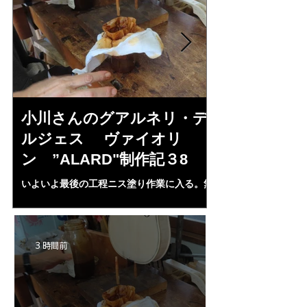
小川さんのグアルネリ・デ
斉藤さんの
ルジェス ヴァイオリ
トラディヴ
ン ”ALARD"制作記３8
リン ”MESS
いよいよ最後の工程ニス塗り作業に入る。無
1L、４２mm（４・
水アルコール２００㏄にシェラック、プロポ
３７・８ｍｍ、（５
リス、ランニングコーパル、ベネチアターペ
ランプ止め。うまく
ンタイン、スパイクラヴェンダーオイル，等
置終了となる。いよ
等を入れ３ケ月経過、ガーゼで濾し下地ニス
ＩＡ”の完成が近付
3 時間前
として３回ほど塗る。さらにそれをアルコー
ルで取る。ホワイト状態に戻す。自宅工房で
３０－４０回ニス塗りの手始めとなる・・。