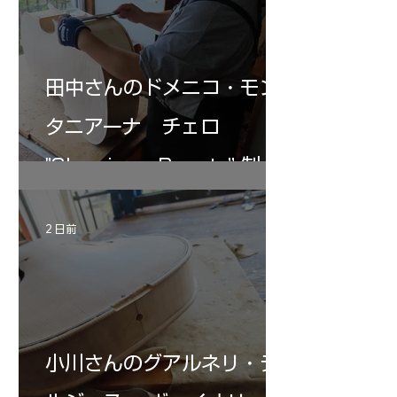
田中さんのドメニコ・モン
タニアーナ チェロ
"Sleeping・Beauty” 制作
記 31
2 日前
小川さんのグアルネリ・デ