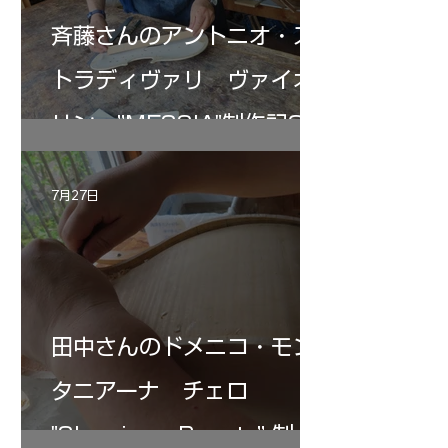
斉藤さんのアントニオ・ス
トラディヴァリ ヴァイオ
リン ”MESSIA"制作記33
7月27日
田中さんのドメニコ・モン
タニアーナ チェロ
"Sleeping・Beauty” 制作