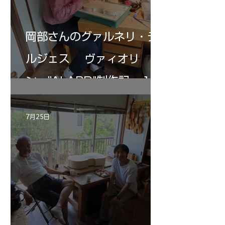
岡部さんのグァルネリ・デ
ルジェス ヴァィオリ
ン ”ALARD"制作記 １2
7月25日