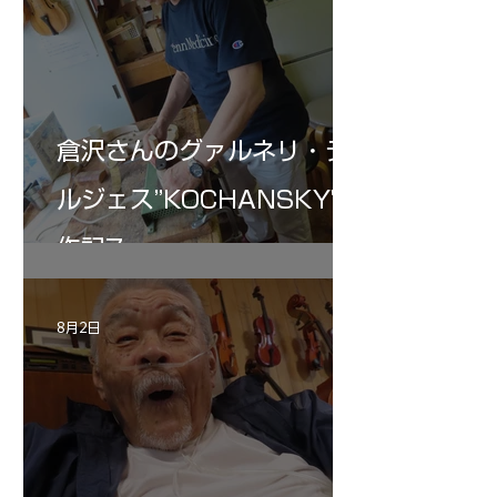
倉沢さんのグァルネリ・デ
ルジェス”KOCHANSKY"制
作記7
8月2日