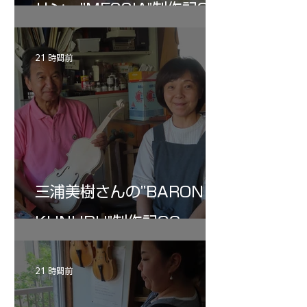
リン ”MESSIA"制作記34
21 時間前
三浦美樹さんの”BARON・
KUNUPU"制作記32
21 時間前