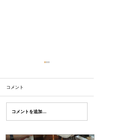
コメント
万里さんの”ALARD"制
万里さんの”ALARD
コメントを追加…
作記３５
作記３４