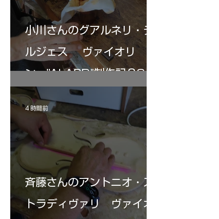
小川さんのグアルネリ・デ
ルジェス ヴァイオリ
ン ”ALARD"制作記３8
4 時間前
斉藤さんのアントニオ・ス
トラディヴァリ ヴァイオ