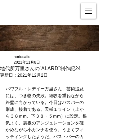
noriosaito
2021年11月8日
地代所万里さんの”ALARD"制作記24
更新日：
2021年12月2日
パワフル・レデイー万里さん、芸術追及
には、つき物の失敗。経験を重ねながら
終盤に向かっている。今日はバスバーの
形成、接着である。天板１ライン（上か
ら３８ｍm、下３８・５ｍm）に設定。根
気よく、裏板のアンジュレーションを確
かめながら小カンナを使う。うまくフィ
ッティングしたようだ。バス・バーのカ