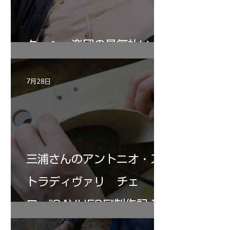
ターヘー楽団の暑気払い
7月28日
三浦さんのアントニオ・ス
トラディヴァリ チェ
ロ ”SAVUESE"制作記１2