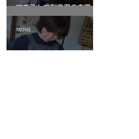
マエストロ副島君の来房
7月20日
小川さんのグアルネリ・デ
ルジェス ヴァイオリ
ン ”ALARD"制作記３4
1
/
147
アーカイブ