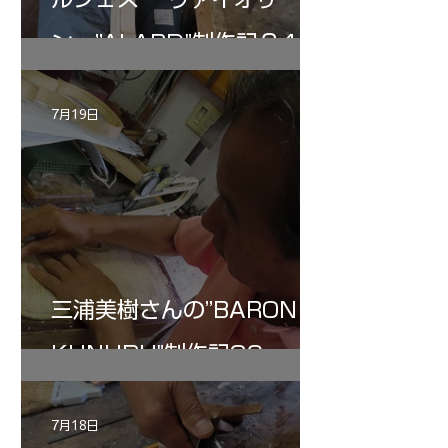
ン ”ALARD"制作記３4
7月19日
三浦美樹さんの”BARON・
KUNUPU"制作記30
7月18日