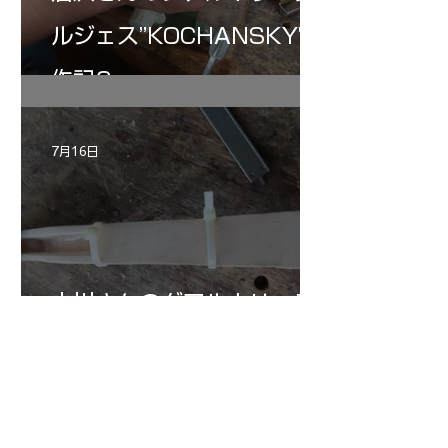
ルジェス”KOCHANSKY"制
作記6
7月16日
小川さんのグアルネリ・デ
ルジェス ヴァイオリ
ン ”ALARD"制作記３3