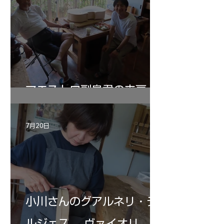
マエストロ副島君の来房
7月20日
小川さんのグアルネリ・デ
ルジェス ヴァイオリ