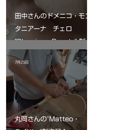
田中さんのドメニコ・モン
タニアーナ チェロ
"Sleeping・Beauty” 制作
記 30
7月25日
丸岡さんの”Matteo・