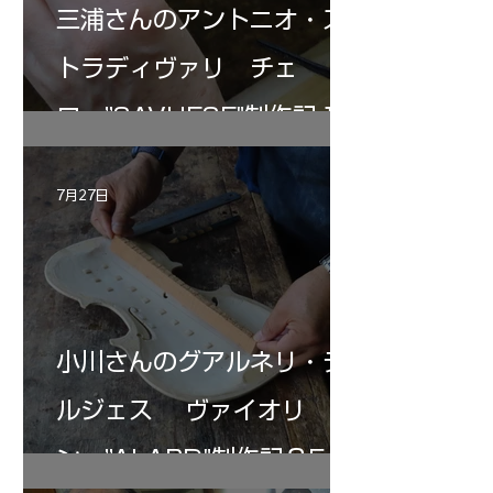
三浦さんのアントニオ・ス
トラディヴァリ チェ
ロ ”SAVUESE"制作記１2
7月27日
小川さんのグアルネリ・デ
ルジェス ヴァイオリ
ン ”ALARD"制作記３5