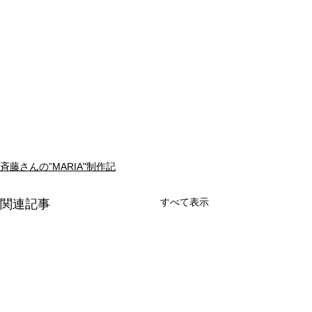
斉藤さんの”MARIA"制作記
すべて表示
関連記事