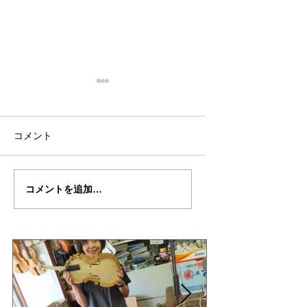
コメント
斉藤さんの”MARIA"制
斉藤さんの”MARIA
コメントを追加…
作記４４
作記43