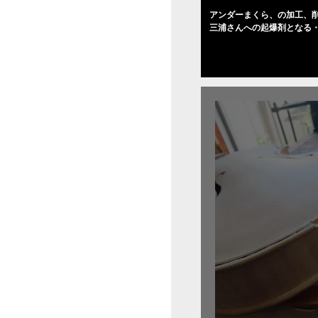
アンダーまくら、の加工、削
三浦さんへの起爆剤となる