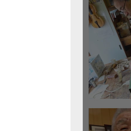
倉沢さんのグァルネ