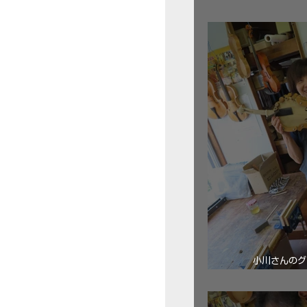
三浦美樹さん
小川さんのグ