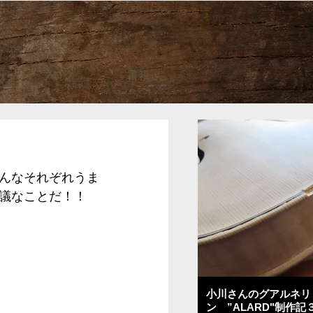
ブログ
書籍
んなそれぞれうま
議なことだ！！
小川さんのグアルネリ
ン ”ALARD"制作記