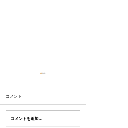
コメント
高山ドクター
高山さんの”BETTS
コメントを追加…
の”BETTS"制作記１8
作記１７