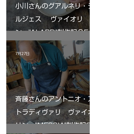
小川さんのグアルネリ・デ
ルジェス ヴァイオリ
ン ”ALARD"制作記３5
7月27日
斉藤さんのアントニオ・ス
トラディヴァリ ヴァイオ
リン ”MESSIA"制作記33