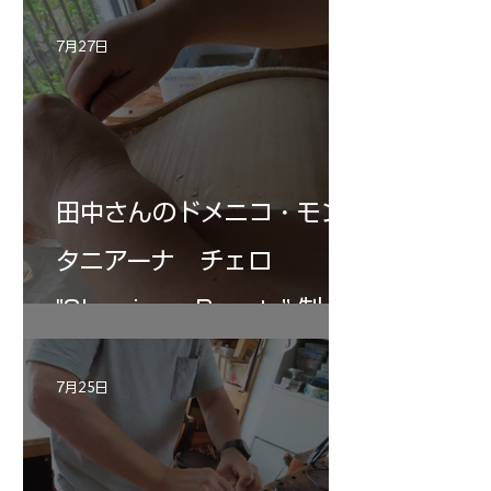
7月27日
田中さんのドメニコ・モン
タニアーナ チェロ
"Sleeping・Beauty” 制作
記 30
7月25日