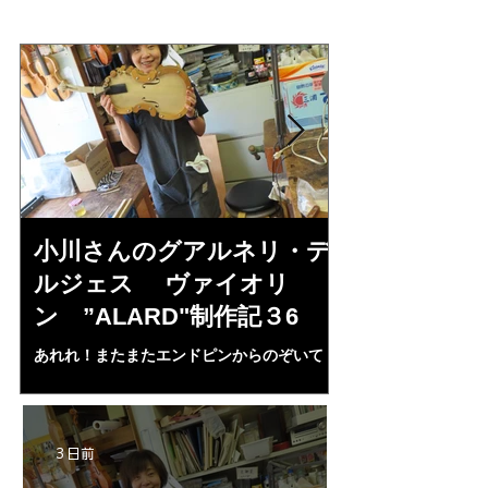
小川さんのグアルネリ・デ
倉沢さんの
ルジェス ヴァイオリ
ルジェス”KO
ン ”ALARD"制作記３6
作記7
あれれ！またまたエンドピンからのぞいて
コーチャンスキー、
る・・・。発見、わずかな光が漏れてる。全
も呼ばれる、WIに
部やり直し。エンドピン脇をヤスリ、ノミ、
ンストのポール・コ
ペーパー１００゜で徹底して削る。やっと光
ある。倉沢さん徹底
が消えた。にかわで再度閉じる。消えた――
ーティカルを追及し
3 日前
の小川さんの笑顔が満開となる・・。いよい
いる。基本に神経を