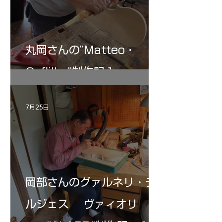
丸岡さんの”Matteo・
Gofliller”制作記１
7月25日
岡部さんのグァルネリ・デ
ルジェス ヴァィオリ