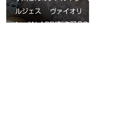
ルジェス ヴァイオリ
ン ”ALARD"制作記３3
7月15日
三浦さんのアントニオ・ス
トラディヴァリ チェ
ロ ”SAVUESE"制作記１3
1
/
147